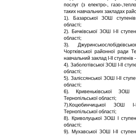
послуг (з електро-, газо-,теп
таких навчальних закладах рай
1). Базарської ЗОШ ступенів
області;
2). Бичківської ЗОШ I-II ступе
області;
3). Джуринськослобідківсь
Чортківської районної ради Те
навчальний заклад І-ІІ ступенів
4). Заболотівської ЗОШ I-II сту
області;
5). Заліссянської ЗОШ I-II ступ
області;
6). Кривеньківської ЗОШ I
Тернопільської області;
7).Коцюбинчицької ЗОШ I-
Тернопільської області;
8). Криволуцької ЗОШ І ступен
області;
9). Мухавської ЗОШ I-II ступе