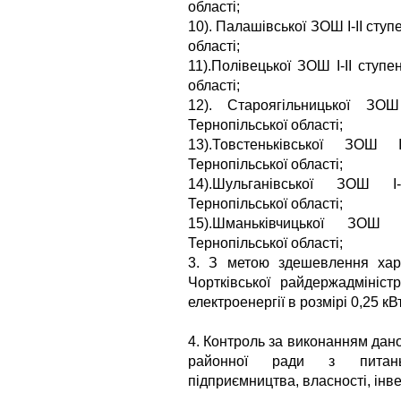
області;
10). Палашівської ЗОШ I-II ступ
області;
11).Полівецької ЗОШ I-II ступе
області;
12). Староягільницької ЗОШ
Тернопільської області;
13).Товстеньківської ЗОШ 
Тернопільської області;
14).Шульганівської ЗОШ I-
Тернопільської області;
15).Шманьківчицької ЗОШ 
Тернопільської області;
3. З метою здешевлення харч
Чортківської райдержадмініст
електроенергії в розмірі 0,25 кВт
4. Контроль за виконанням дано
районної ради з питань с
підприємництва, власності, інве