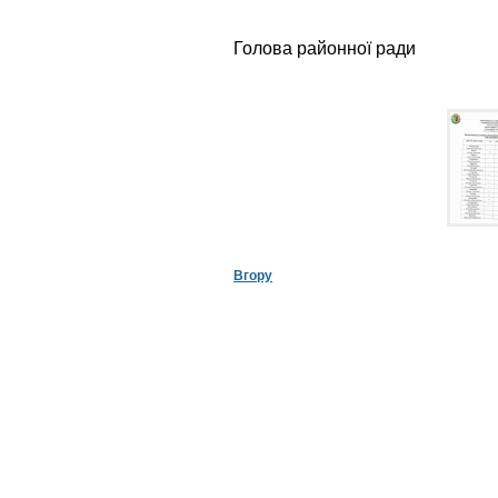
Голова районно
Вгору