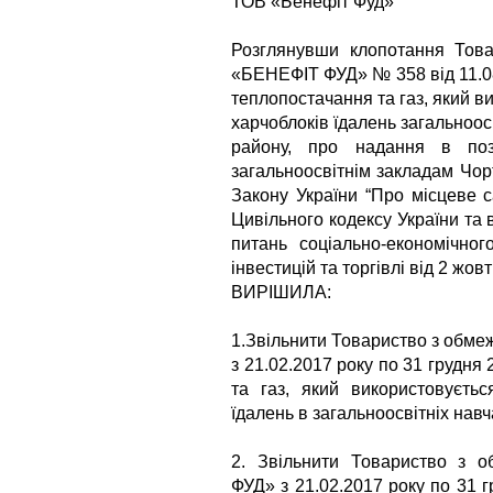
ТОВ «Бенефіт Фуд»
Розглянувши клопотання Това
«БЕНЕФІТ ФУД» № 358 від 11.08
теплопостачання та газ, який в
харчоблоків їдалень загальноос
району, про надання в поз
загальноосвітнім закладам Чор
Закону України “Про місцеве 
Цивільного кодексу України та в
питань соціально-економічног
інвестицій та торгівлі від 2 жо
ВИРІШИЛА:
1.Звільнити Товариство з обм
з 21.02.2017 року по 31 грудня
та газ, який використовуєтьс
їдалень в загальноосвітніх нав
2. Звільнити Товариство з 
ФУД» з 21.02.2017 року по 31 