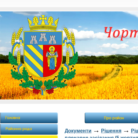
→
→
Документи
Рішення
Рі
пленарне засідання (5 жовтня 