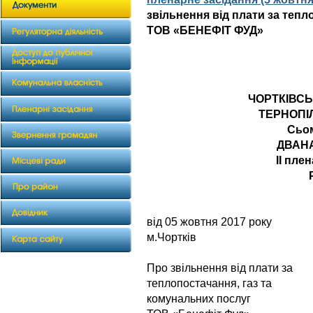
звільнення від плати за тепл
ТОВ «БЕНЕФІТ ФУД»
ЧОРТКІВС
ТЕРНОПІ
Сьо
ДВАН
II пле
від 05 жовтня 20
м.Чортків
Про звільнення від плати за
теплопостачання, газ та
комунальних послуг