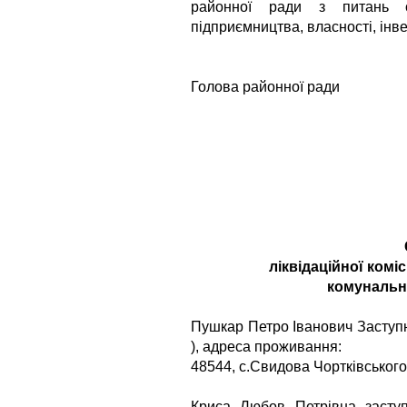
районної ради з питань со
підприємництва, власності, інве
Голова районної ради 
ліквідаційної комі
комунальн
Пушкар Петро Іванович Заступни
), адреса проживання:
48544, с.Свидова Чортківського 
Криса Любов Петрівна засту