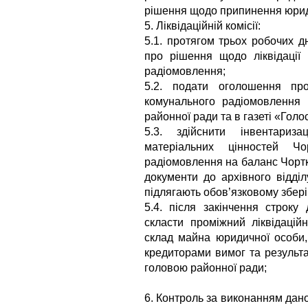
рішення щодо припинення юрид
5. Ліквідаційній комісії:
5.1. протягом трьох робочих 
про рішення щодо ліквідації 
радіомовлення;
5.2. подати оголошення про
комунального радіомовлення 
районної ради та в газеті «Голо
5.3. здійснити інвентари
матеріальних цінностей Чо
радіомовлення на баланс Чортк
документи до архівного відділ
підлягають обов’язковому збер
5.4. після закінчення строк
скласти проміжний ліквідацій
склад майна юридичної особи, що л
кредиторами вимог та результа
головою районної ради;
6. Контроль за виконанням дано