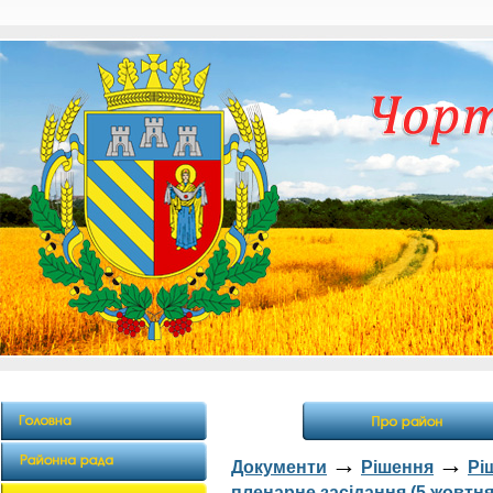
→
→
Документи
Рішення
Рі
пленарне засідання (5 жовтня 