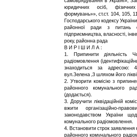
самоврядування в Україні», З
юридичних осіб, фізичних
формувань»», ст.ст. 104, 105, 1
Господарського кодексу України,
районної ради з питань со
підприємництва, власності, інве
року, районна рада
В И Р І Ш И Л А :
1. Припинити діяльність Чо
радіомовлення (ідентифікаційн
знаходиться за адресою: 48
вул.Зелена ,3 шляхом його лікві
2. Утворити комісію з припинен
районного комунального ра
(додається).
3. Доручити ліквідаційній коміс
вжити організаційно-право
законодавством України щодо
комунального радіомовлення.
4. Встановити строк заявлення 
районного комунального радіо