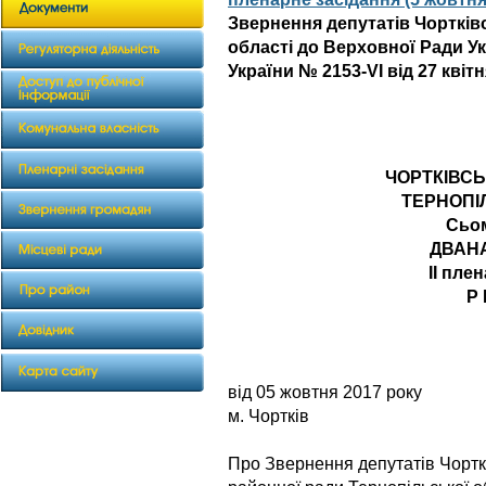
Звернення депутатів Чортків
області до Верховної Ради У
України № 2153-VI від 27 квіт
ЧОРТКІВС
ТЕРНОПІ
Сьо
ДВАН
ІІ пле
Р 
від 05 жовтн
м. Чортків
Про Звернення депутатів Чортк