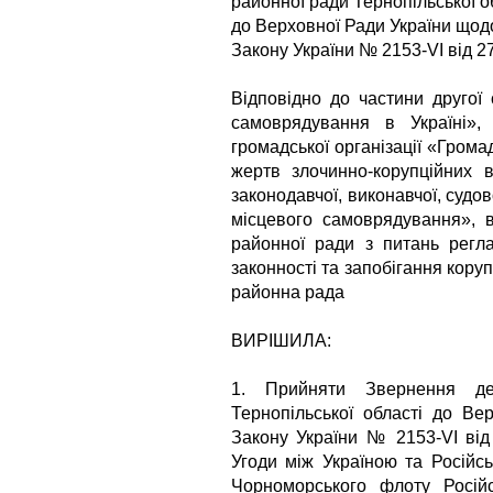
районної ради Тернопільської о
до Верховної Ради України щод
Закону України № 2153-VI від 27
Відповідно до частини другої
самоврядування в Україні»,
громадської організації «Гром
жертв злочинно-корупційних в
законодавчої, виконавчої, судов
місцевого самоврядування», в
районної ради з питань регла
законності та запобігання коруп
районна рада
ВИРІШИЛА:
1. Прийняти Звернення деп
Тернопільської області до Ве
Закону України № 2153-VI від
Угоди між Україною та Російс
Чорноморського флоту Російс