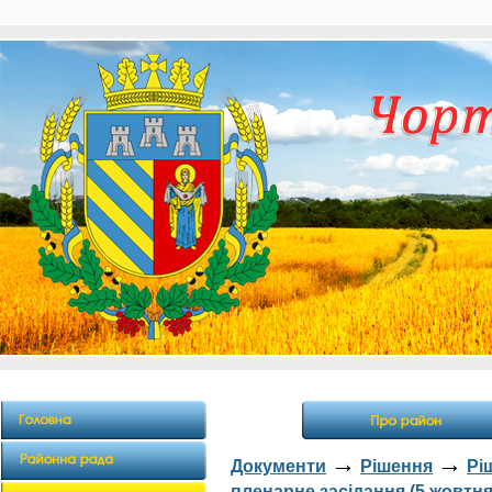
→
→
Документи
Рішення
Рі
пленарне засідання (5 жовтня 