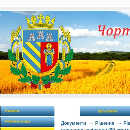
→
→
Документи
Рішення
Рі
пленарне засідання (09 листо