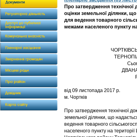
Про затвердження технічної 
оцінки земельної ділянки, щ
для ведення товарного сіль
межами населеного пункту на
ЧОРТКІВС
ТЕРНОПІ
Сьо
ДВАН
від 09 листоп
м. Чортків
Про затвердження технічної док
земельної ділянки, що надаєть
ведення товарного сільськогос
населеного пункту на території 