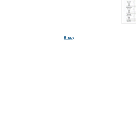
Вгору