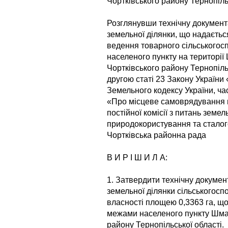
Чортківського району Тернопіль
Розглянувши технічну документ
земельної ділянки, що надаєть
ведення товарного сільськогос
населеного пункту на території 
Чортківського району Тернопіль
другою статі 23 Закону України 
Земельного кодексу України, ча
«Про місцеве самоврядування в
постійної комісії з питань земел
природокористування та сталого
Чортківська районна рада
В И Р І Ш И Л А:
1. Затвердити технічну докумен
земельної ділянки сільськогос
власності площею 0,3363 га, щ
межами населеного пункту Шмань
району Тернопільської області.