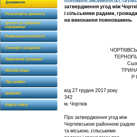
затвердження угод між Чорт
і сільськими радами, громад
на виконання повноважень
ЧОРТКІВС
ТЕРНОПІ
Сьо
ТРИН
Р 
від 27 груд
342
м. Чортків
Про затвердження угод між
Чортківською районною радою
та міською, сільськими