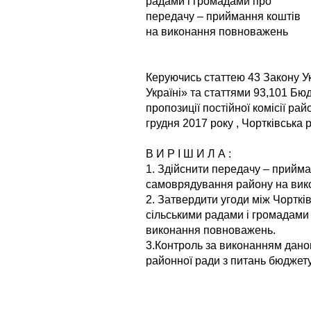
радами і громадами про
передачу – приймання коштів
на виконання повноважень
Керуючись статтею 43 Закону У
Україні» та статтями 93,101 Бю
пропозиції постійної комісії ра
грудня 2017 року , Чортківська
В И Р І Ш И Л А :
1. Здійснити передачу – прийм
самоврядування району на вик
2. Затвердити угоди між Чортк
сільськими радами і громадами
виконання повноважень.
3.Контроль за виконанням даног
районної ради з питань бюджету