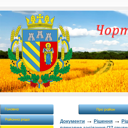
→
→
Документи
Рішення
Рі
пленарне засідання (27 грудня