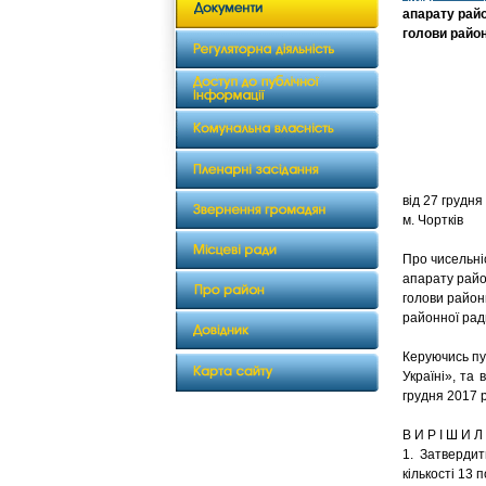
апарату райо
голови район
від 2
м. Чортків
Про чисельні
апарату райо
голови район
районної рад
Керуючись пу
Україні», та
грудня 2017 
В И Р І Ш И Л 
1. Затвердит
кількості 13 