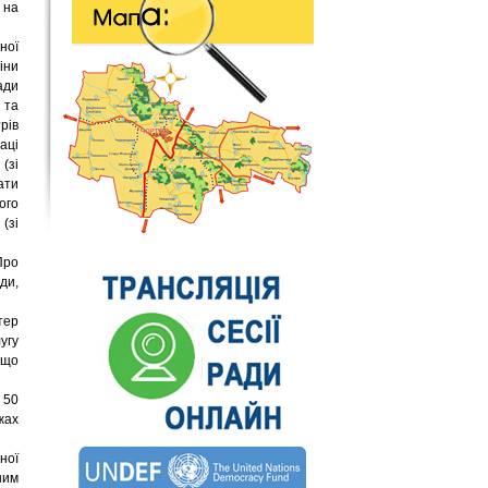
 на
ної
іни
ади
 та
рів
аці
(зі
ати
ого
(зі
Про
ди,
тер
угу
 що
 50
жах
ної
ним