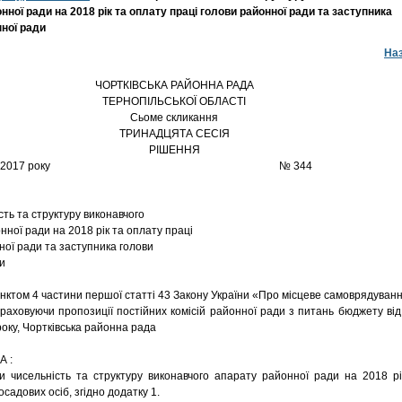
нної ради на 2018 рік та оплату праці голови районної ради та заступника
ної ради
На
ЧОРТКІВСЬКА РАЙОННА РАДА
ТЕРНОПІЛЬСЬКОЇ ОБЛАСТІ
Сьоме скликання
ТРИНАДЦЯТА СЕСІЯ
РІШЕННЯ
7 грудня 2017 року № 344
сть та структуру виконавчого
нної ради на 2018 рік та оплату праці
ної ради та заступника голови
и
нктом 4 частини першої статті 43 Закону України «Про місцеве самоврядуванн
 враховуючи пропозиції постійних комісій районної ради з питань бюджету від
року, Чортківська районна рада
А :
и чисельність та структуру виконавчого апарату районної ради на 2018 рі
посадових осіб, згідно додатку 1.