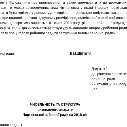
вом і Положенням про преміювання, а також преміювати їх до державних
 свят, в межах затверджених видатків на оплату праці і фонду преміюван
вати їм матеріальну допомогу для вирішення соціально-побутових питань та
 при наданні щорічної відпустки у розмірі середньомісячної заробітної плати.
аким, що втратило чинність з 01 січня 2018 року, рішення районної ради від
року № 192 «Про чисельність та структуру виконавчого апарату районної ради
оплату праці голови районної ради та заступника голови районної ради».
а районної ради В.М.ШЕПЕТА
Додаток 1
до рішення Чортківсь
районної ради
27 грудня 2017 рок
344
ЧИСЕЛЬНІСТЬ ТА СТРУКТУРА
виконавчого апарату
Чортківської районної ради на 2018 рік
йонної ради –1