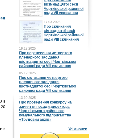
Про скликання
вісімнадцятої сесії
Чортківської районної
ради VII скликання
зад
17.03.2026
Про скликання
сімнадцятої сесії
Чортківської районної
ради VIII скликання
19.12.2025
Про перенесення четвертого
пленарного засідання
шістнадцятої сесії Чортківської
районної ради VIII скликання
05.12.2025
Про скликання четвертого
пленарного засідання
шістнадцятої сесії Чортківської
районної ради VIII скликання
13.10.2025
я в
Про проведення конкурсу на
зайняття посади директора
 20
Чортківського районного
комунального підприємства
«Трудовий архів»
к в
Усі анонси