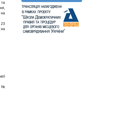
 та
ня,
 на
 23
 на
кої
у №