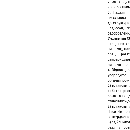
2. Затвердит
2017 рік в кіл
3. Надати п
чисельності 
до структури
надбавки, п
оздоровлення
України від 
працівників а
змінами), на
праці робіт
самоврядуван
змінами і до
4. Відповідн
упорядкуванн
органів проку
1) встановит
роботи в розм
років та над
становлять д
2) встановити
відсотків до
затверджених
3) здійснюва
ради у розм