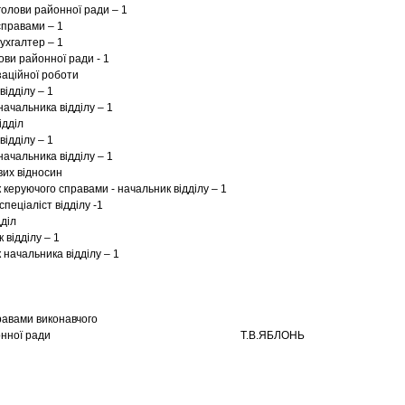
голови районної ради – 1
справами – 1
ухгалтер – 1
ови районної ради - 1
заційної роботи
відділу – 1
начальника відділу – 1
ідділ
відділу – 1
начальника відділу – 1
вих відносин
 керуючого справами - начальник відділу – 1
спеціаліст відділу -1
дділ
 відділу – 1
 начальника відділу – 1
авами виконавчого
ту районної ради Т.В.ЯБЛОНЬ