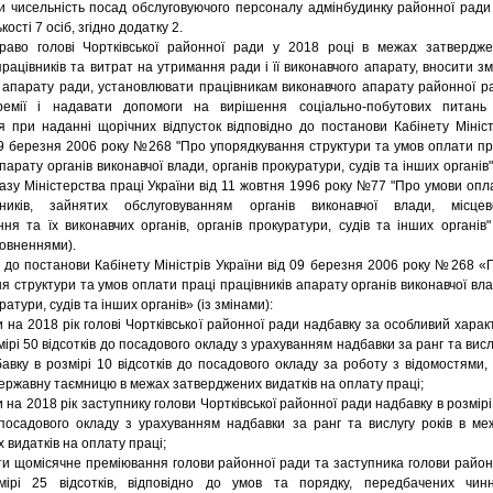
и чисельність посад обслуговуючого персоналу адмінбудинку районної ради
ькості 7 осіб, згідно додатку 2.
раво голові Чортківської районної ради у 2018 році в межах затвердже
працівників та витрат на утримання ради і її виконавчого апарату, вносити зм
 апарату ради, установлювати працівникам виконавчого апарату районної р
ремії і надавати допомоги на вирішення соціально-побутових питань
 при наданні щорічних відпусток відповідно до постанови Кабінету Мініст
09 березня 2006 року №268 "Про упорядкування структури та умов оплати пр
парату органів виконавчої влади, органів прокуратури, судів та інших органів" 
казу Міністерства праці України від 11 жовтня 1996 року №77 "Про умови опл
ників, зайнятих обслуговуванням органів виконавчої влади, місцев
ня та їх виконавчих органів, органів прокуратури, судів та інших органів" 
повненнями).
о до постанови Кабінету Міністрів України від 09 березня 2006 року №268 «
я структури та умов оплати праці працівників апарату органів виконавчої вла
ратури, судів та інших органів» (із змінами):
и на 2018 рік голові Чортківської районної ради надбавку за особливий харак
ірі 50 відсотків до посадового окладу з урахуванням надбавки за ранг та висл
бавку в розмірі 10 відсотків до посадового окладу за роботу з відомостями,
ержавну таємницю в межах затверджених видатків на оплату праці;
 на 2018 рік заступнику голови Чортківської районної ради надбавку в розмірі
 посадового окладу з урахуванням надбавки за ранг та вислугу років в ме
 видатків на оплату праці;
ти щомісячне преміювання голови районної ради та заступника голови район
ірі 25 відсотків, відповідно до умов та порядку, передбачених чин