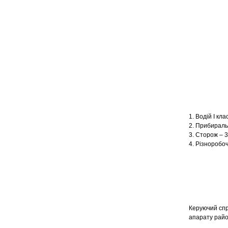
1. Водій І кла
2. Прибираль
3. Сторож – 3
4. Різноробоч
Керуючий спр
апарат