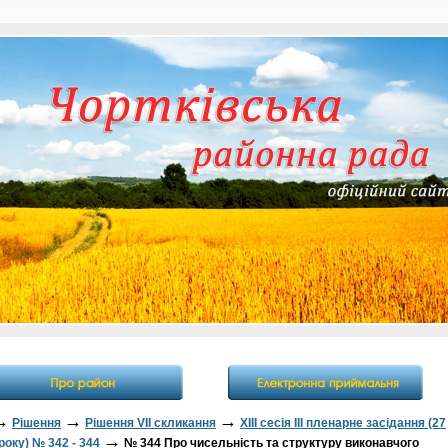
→
→
→
Рішення
Рішення VII скликання
XIII сесія III пленарне засідання (27
→
року) № 342 - 344
№ 344 Про чисельність та структуру виконавчого