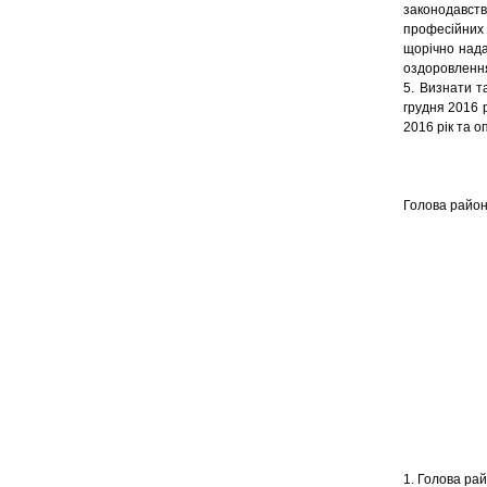
законодавст
професійних
щорічно нада
оздоровлення
5. Визнати т
грудня 2016 
2016 рік та 
Голов
1. Голова ра