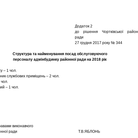
Додаток 2
до рішення Чортківської район
ради
27 грудня 2017 року № 344
Структура та найменування посад обслуговуючого
персоналу адмінбудинку районної ради на 2018 рік
су – 1 чол.
ник службових приміщень – 2 чол.
 чол.
ий – 1 чол.
авами виконавчого
у районної ради Т.В.ЯБЛОНЬ