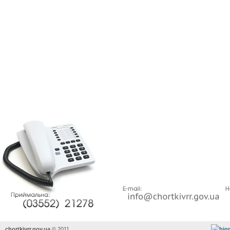
chortkivrr.gov.ua
©
2011