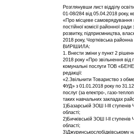
Розглянувши лист відділу освіт
01-08/284 від 05.04.2018 року, 
«Про місцеве самоврядування в
постійної комісії районної ради
розвитку, підприємництва, власно
2018 року, Чортківська районна
ВИРІШИЛА:
1. Внести зміни у пункт 2 ріше
2018 року «Про звільнення від 
комунальні послуги ТОВ «БЕНЕФ
редакції:
«2.Звільнити Товариство з об
ФУД» з 01.01.2018 року по 31.1
послуг (за електро-, газо-тепл
таких навчальних закладах рай
1)Базарській ЗОШ І-ІІІ ступенів
області;
2)Бичківській ЗОШ I-II ступенів
області;
3)Джуринськослобідківському н