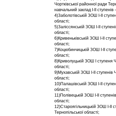
Чортківської районної ради Тер
навчальний заклад І-ІІ ступенів
4)Заболотівській ЗОШ I-II ступе
області;
5)Заліссянській ЗОШ I-II ступен
області;
6)Кривеньківській ЗОШ I-II ступ
області;
7)Коцюбинчицькій ЗОШ I-II ступ
області;
8)Криволуцькій ЗОШ І ступеня Ч
області;
9)Мухавській ЗОШ I-II ступенів 
області;
10)Палашівській ЗОШ I-II ступе
області;
11)Полівецькій ЗОШ I-II ступені
області;
12)Староягільницькій ЗОШ I-II 
Тернопільської області;