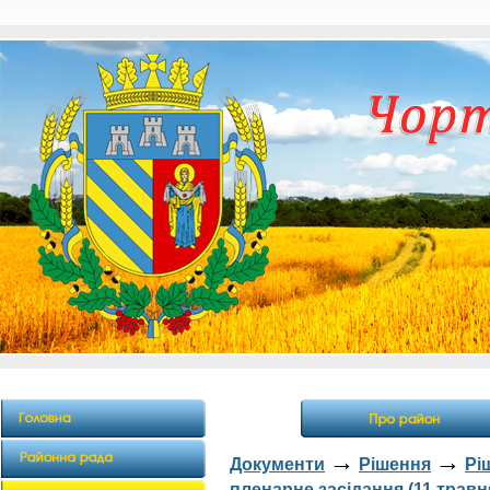
→
→
Документи
Рішення
Рі
пленарне засідання (11 травня