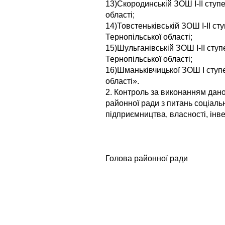
13)Скородинській ЗОШ I-II ступ
області;
14)Товстеньківській ЗОШ I-II ст
Тернопільської області;
15)Шульганівській ЗОШ I-II ступ
Тернопільської області;
16)Шманьківчицької ЗОШ I ступе
області».
2. Контроль за виконанням дано
районної ради з питань соціаль
підприємництва, власності, інве
Голова районн