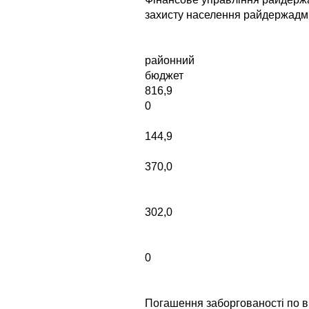
захисту населення райдержадмін
районний
бюджет
816,9
0
144,9
370,0
302,0
0
Погашення заборгованості по в