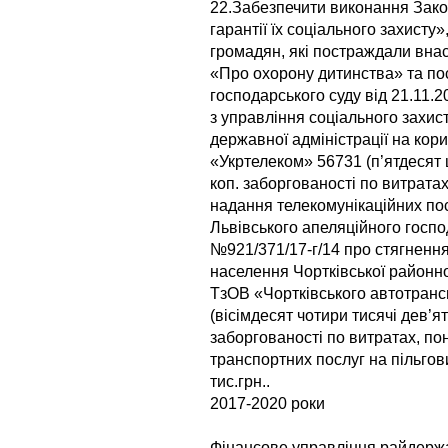
22.Забезпечити виконання Закон
гарантії їх соціального захисту»
громадян, які постраждали вна
«Про охорону дитинства» та по
господарського суду від 21.11.
з управління соціального захис
державної адміністрації на кор
«Укртелеком» 56731 (п’ятдесят ш
коп. заборгованості по витратах
надання телекомунікаційних пос
Львівського апеляційного госпо
№921/371/17-г/14 про стягнення
населення Чортківської районно
ТзОВ «Чортківського автотранс
(вісімдесят чотири тисячі дев’ят
заборгованості по витратах, по
транспортних послуг на пільгови
тис.грн..
2017-2020 роки
Фінансове управління райдержа