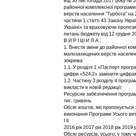
від 30 листопада 2017 року № 3
районної комплексної програми
верств населення ”Турбота” на 
частини 1 статті 43 Закону Укр
Україні» та враховуючи пропозиц
питань бюджету від 12 грудня 2
В И Р І Ш И Л А :
1. Внести зміни до районної ко
малозахищених верств населенн
зокрема:
1.1. У розділі 1 «Паспорт прогр
цифри «524,2» замінити цифрами
1.2. Частину 3 розділу 4 прог
викласти в новій редакції:
Ресурсне забезпечення програ
тис. гривень
Обсяг коштів, які пропонується
виконання Програми Усього ви
І ІІ
2016 рік 2017 рік 2018 рік 2019 р
Обсяг ресурсів, усього, у тому ч