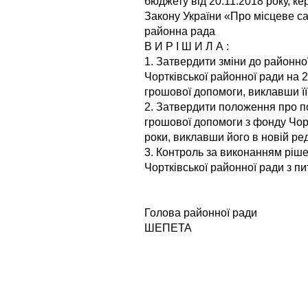
бюджету від 20.11.2018 року, ке
Закону України «Про місцеве са
районна рада
В И Р І Ш И Л А :
1. Затвердити зміни до районн
Чортківської районної ради на 
грошової допомоги, виклавши її 
2. Затвердити положення про п
грошової допомоги з фонду Чор
роки, виклавши його в новій ред
3. Контроль за виконанням ріше
Чортківської районної ради з пи
Голова райо
ШЕПЕТА