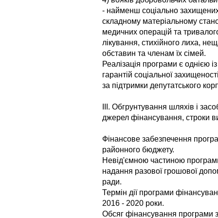
- найменш соціально захищених 
складному матеріальному стан
медичних операцій та тривалог
лікування, стихійного лиха, не
обставин та членам їх сімей.
Реалізація програми є однією і
гарантій соціальної захищенос
за підтримки депутатського корп
ІІІ. Обгрунтування шляхів і зас
джерел фінансування, строки в
Фінансове забезпечення програ
районного бюджету.
Невід'ємною частиною програм
надання разової грошової допо
ради.
Термін дії програми фінансуван
2016 - 2020 роки.
Обсяг фінансування програми з