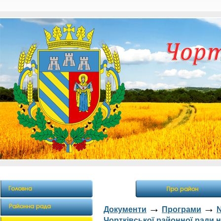
→
→
Документи
Програми
Чортківської районної ради н