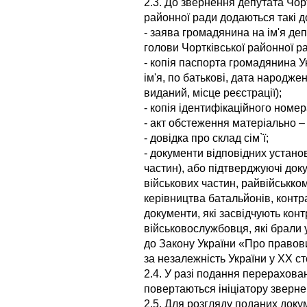
2.3. До звернення депутата Чор
районної ради додаються такі д
- заява громадянина на ім'я деп
голови Чортківської районної р
- копія паспорта громадянина Ук
ім'я, по батькові, дата народжен
виданий, місце реєстрації);
- копія ідентифікаційного номер
- акт обстеження матеріально –
- довідка про склад сім`ї;
- документи відповідних устано
частин), або підтверджуючі доку
військових частин, райвійськком
керівництва батальйонів, контр
документи, які засвідчують кон
військовослужбовця, які брали 
до Закону України «Про правов
за незалежність України у XX сто
2.4. У разі подання перерахова
повертаються ініціатору зверне
2.5. Для розгляду поданих доку