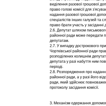
виділення разової грошової доп
право голові комісії для з'ясу
надання разової грошової допом
спеціалістів інших галузей та с
право брати участь у засіданні д
2.6. Депутат шляхом письмовог
районної ради може передати п
депутатам.
2.7. У випадку дострокового п
Чортківської районної ради пра
розподілених колишнім депутат
депутата у разі набуття ним п
періоді.
2.8. Розпорядження про надан
районної ради, а у разі його ві
ради, який здійснює повноважен
протоколу засідання комісії.
3. Механізм одержання допомо