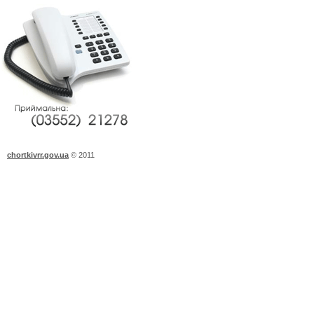
chortkivrr.gov.ua
©
2011