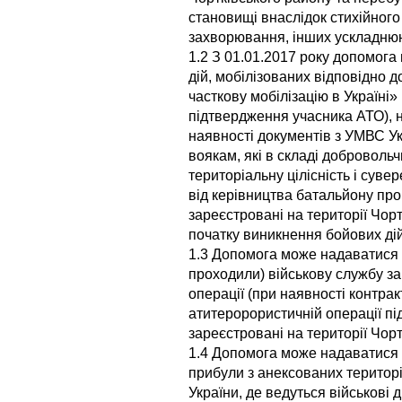
становищі внаслідок стихійного
захворювання, інших ускладню
1.2 З 01.01.2017 року допомог
дій, мобілізованих відповідно 
часткову мобілізацію в Україні»
підтвердження учасника АТО), н
наявності документів з УМВС Ук
воякам, які в складі доброволь
територіальну цілісність і суве
від керівництва батальйону про 
зареєстровані на території Чорт
початку виникнення бойових дій 
1.3 Допомога може надаватися 
проходили) військову службу за
операції (при наявності контрак
атитеророристичній операції під 
зареєстровані на території Чорт
1.4 Допомога може надаватися 
прибули з анексованих територій
України, де ведуться військові д