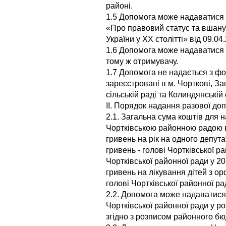
районі.
1.5 Допомога може надаватися 
«Про правовий статус та вшану
України у XX столітті» від 09.04
1.6 Допомога може надаватися н
тому ж отримувачу.
1.7 Допомога не надається з фо
зареєстровані в м. Чорткові, З
сільській раді та Колиндянській 
ІІ. Порядок надання разової до
2.1. Загальна сума коштів для
Чортківською районною радою в
гривень на рік на одного депута
гривень - голові Чортківської р
Чортківської районної ради у 20
гривень на лікування дітей з 
голові Чортківської районної ра
2.2. Допомога може надаватися
Чортківської районної ради у р
згідно з розписом районного бю