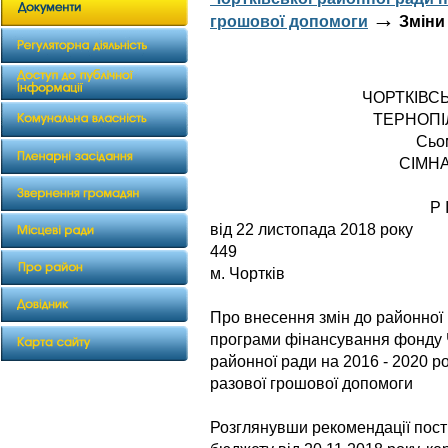
→
грошової допомоги
Зміни 
ЧОРТКІВС
ТЕРНОПІ
Сьо
СІМН
Р 
від 22 листо
449
м. Чортків
Про внесення змін до районної
програми фінансування фонду Ч
районної ради на 2016 - 2020 р
разової грошової допомоги
Розглянувши рекомендації пості