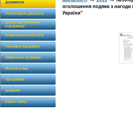
оголошення подяки з нагоди в
України"