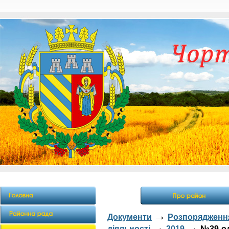
→
Документи
Розпорядження
→
→
діяльності
2019
№39-од