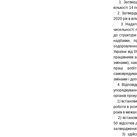
1. Затвердит
кількості 14 
2. Затвердит
2020 рік в кіл
3. Надати п
чисельності 
до структури
надбавки, п
оздоровлення
України від 
працівників а
змінами), на
праці робіт
самоврядуван
змінами і до
4. Відповідн
упорядкуванн
органів проку
1) встановит
роботи в розм
років в межах
2) встановит
50 відсотків
затверджених
3) здійснюв