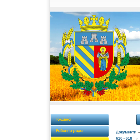
Документи
→
610 - 618