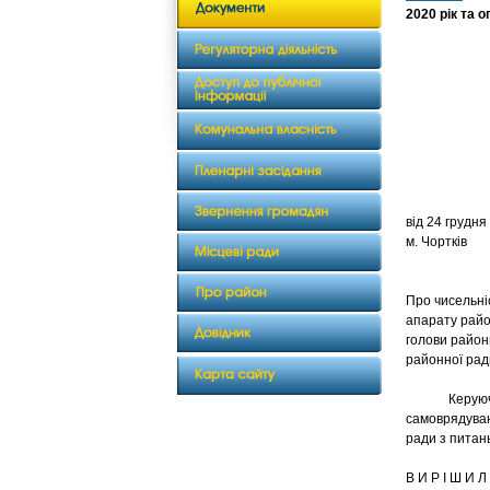
2020 рік та 
від 24
м. Чортків
Про чисельні
апарату райо
голови район
районної рад
Керуючись 
самоврядуван
ради з питан
В И Р І Ш И Л 