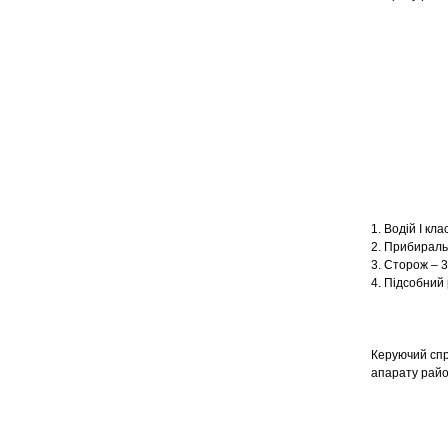
1. Водій І кла
2. Прибираль
3. Сторож – 3
4. Підсобний 
Керуючий спр
апарат