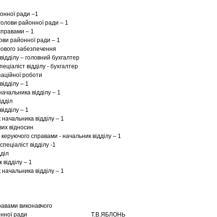
йонної ради –1
голови районної ради – 1
справами – 1
ови районної ради – 1
сового забезпечення
відділу – головний бухгалтер
пеціаліст відділу - бухгалтер
заційної роботи
відділу – 1
начальника відділу – 1
ідділ
відділу – 1
 начальника відділу – 1
вих відносин
 керуючого справами - начальник відділу – 1
спеціаліст відділу -1
дділ
 відділу – 1
 начальника відділу – 1
авами виконавчого
 районної ради Т.В.ЯБЛОНЬ