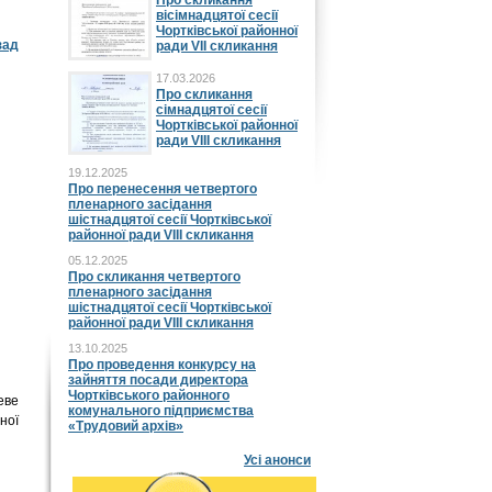
Про скликання
вісімнадцятої сесії
Чортківської районної
зад
ради VII скликання
17.03.2026
Про скликання
сімнадцятої сесії
Чортківської районної
ради VIII скликання
19.12.2025
Про перенесення четвертого
пленарного засідання
шістнадцятої сесії Чортківської
районної ради VIII скликання
05.12.2025
Про скликання четвертого
пленарного засідання
шістнадцятої сесії Чортківської
районної ради VIII скликання
13.10.2025
Про проведення конкурсу на
зайняття посади директора
Чортківського районного
еве
комунального підприємства
ної
«Трудовий архів»
Усі анонси