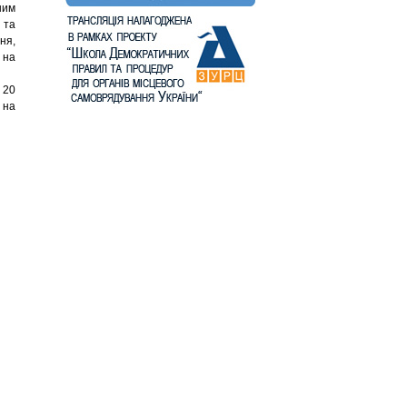
ним
 та
ня,
 на
 20
 на