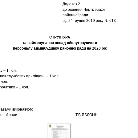
Додаток 2
до рішення Чортківської
районної ради
від 24 грудня 2019 року № 613
СТРУКТУРА
та найменування посад обслуговуючого
персоналу адмінбудинку районної ради на 2020 рік
су – 1 чол.
ник службових приміщень – 1 чол.
 чол.
робітник – 1 чол.
авами виконавчого
у районної ради Т.В.ЯБЛОНЬ