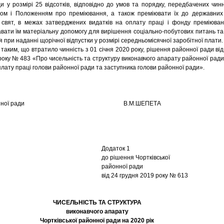
и у розмірі 25 відсотків, відповідно до умов та порядку, передбачених чин
вом і Положенням про преміювання, а також преміювати їх до державних
 свят, в межах затверджених видатків на оплату праці і фонду преміюван
вати їм матеріальну допомогу для вирішення соціально-побутових питань та
 при наданні щорічної відпустки у розмірі середньомісячної заробітної плати.
аким, що втратило чинність з 01 січня 2020 року, рішення районної ради від
року № 483 «Про чисельність та структуру виконавчого апарату районної ради
оплату праці голови районної ради та заступника голови районної ради».
а районної ради В.М.ШЕПЕТА
Додаток 1
до рішення Чортківської
районної ради
від 24 грудня 2019 року № 613
ЧИСЕЛЬНІСТЬ ТА СТРУКТУРА
виконавчого апарату
Чортківської районної ради на 2020 рік