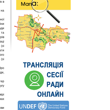
к в
 на
ної
іни
ади
 та
рів
аці
(зі
ати
ого
(зі
Про
ди,
тер
угу
ірі
жах
ови