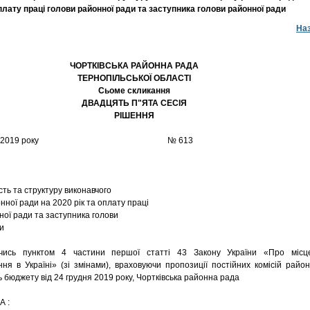
оплату праці голови районної ради та заступника голови районної ради
На
ЧОРТКІВСЬКА РАЙОННА РАДА
ТЕРНОПІЛЬСЬКОЇ ОБЛАСТІ
Сьоме скликання
ДВАДЦЯТЬ П"ЯТА СЕСІЯ
РІШЕННЯ
 грудня 2019 року № 613
сть та структуру виконавчого
нної ради на 2020 рік та оплату праці
ної ради та заступника голови
и
пунктом 4 частини першої статті 43 Закону України «Про місц
ня в Україні» (зі змінами), враховуючи пропозиції постійних комісій район
ь бюджету від 24 грудня 2019 року, Чортківська районна рада
А :