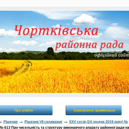
→
→
→
Рішення
Рішення VII скликання
XXV сесія (24 грудня 2019 року) №
№ 613 Про чисельність та структуру виконавчого апарату районної ради н