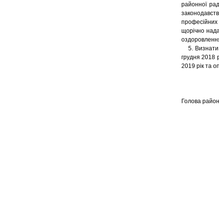
районної рад
законодавст
професійних
щорічно нада
оздоровлення
5. Визнати т
грудня 2018 
2019 рік та 
Голов