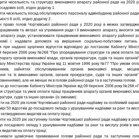
и чисельність та структуру виконавчого апарату районної ради на 2020 рі
посадових осіб, згідно додатку 1.
и чисельність посад обслуговуючого персоналу адмінбудинку районної ради
ькості 6 осіб, згідно додатку 2.
раво голові Чортківської районної ради у 2020 році в межах затвердже
працівників та витрат на утримання ради і її виконавчого апарату, вносити зм
 апарату ради, установлювати працівникам виконавчого апарату районної р
ремії і надавати допомоги на вирішення соціально-побутових питань
 при наданні щорічних відпусток відповідно до постанови Кабінету Мініст
09 березня 2006 року №268 "Про упорядкування структури та умов оплати пр
парату органів виконавчої влади, органів прокуратури, судів та інших органів" 
казу Міністерства праці України від 11 жовтня 1996 року №77 "Про умови опл
ників, зайнятих обслуговуванням органів виконавчої влади, місцев
ня та їх виконавчих органів, органів прокуратури, судів та інших органів" 
повненнями), але не менше як в голови районної ради та в заступника голови.
о до постанови Кабінету Міністрів України від 09 березня 2006 року №268 «
я структури та умов оплати праці працівників апарату органів виконавчої вла
ратури, судів та інших органів» (із змінами):
и на 2020 рік голові Чортківської районної ради надбавку за особливий харак
ірі 50 відсотків до посадового окладу з урахуванням надбавки за ранг та висл
 затверджених видатків на оплату праці;
и на 2020 рік заступнику голови Чортківської районної ради надбавку в розм
 до посадового окладу з урахуванням надбавки за ранг та вислугу років в ме
 видатків на оплату праці;
ати щомісячне преміювання голови районної ради та заступника гол