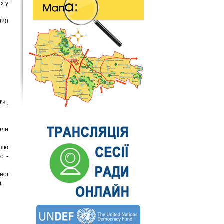
х у
020
0%,
оли
пію
о -
ної
).