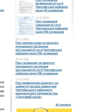
Про скликання
вісімнадцятої сесії
Чортківської районної
зад
ради VII скликання
17.03.2026
Про скликання
сімнадцятої сесії
Чортківської районної
ради VIII скликання
19.12.2025
Про перенесення четвертого
пленарного засідання
шістнадцятої сесії Чортківської
районної ради VIII скликання
05.12.2025
Про скликання четвертого
пленарного засідання
шістнадцятої сесії Чортківської
районної ради VIII скликання
13.10.2025
оли
Про проведення конкурсу на
зайняття посади директора
ної
Чортківського районного
еве
комунального підприємства
ної
«Трудовий архів»
Усі анонси
олі