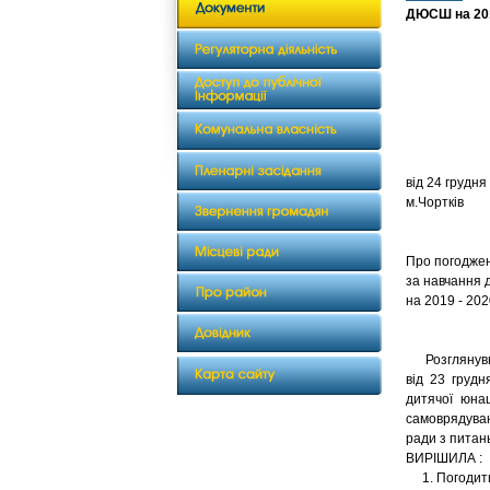
ДЮСШ на 201
від 24 
м.Чортків
Про погоджен
за навчання 
на 2019 - 202
Розглянувши 
від 23 грудн
дитячої юна
самоврядуванн
ради з питан
ВИРІШИЛА :
1. Погодити 