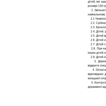
дітей, які за
розмірі 150 г
2. Звільнити
навчальному 
2.1.Чемпіонів
2.2. Срібних
2.3. Бронзов
2.4. Дітей, 
2.5. Дітей к
2.6. Дітей н
2.7. Дітей з
2.8. При навч
інших дітей 
2.9. Дітей і
3. Директор
відкрити спец
4. Оплата з
відповідних 
юнацької спо
5. Контроль 
державної адм