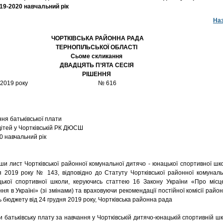
9-2020 навчальний рік
На
ЧОРТКІВСЬКА РАЙОННА РАДА
ТЕРНОПІЛЬСЬКОЇ ОБЛАСТІ
Сьоме скликання
ДВАДЦЯТЬ П’ЯТА СЕСІЯ
РІШЕННЯ
грудня 2019 року № 616
ня батьківської плати
дітей у Чортківській РК ДЮСШ
0 навчальний рік
лист Чортківської районної комунальної дитячо - юнацької спортивної шк
я 2019 року № 143, відповідно до Статуту Чортківської районної комуналь
цької спортивної школи, керуючись статтею 16 Закону України «Про місц
я в Україні» (зі змінами) та враховуючи рекомендації постійної комісії район
ь бюджету від 24 грудня 2019 року, Чортківська районна рада
батьківську плату за навчання у Чортківській дитячо-юнацькій спортивній шк