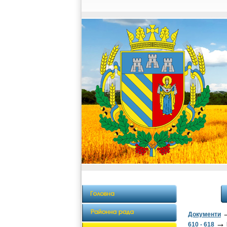
Документи
→
610 - 618