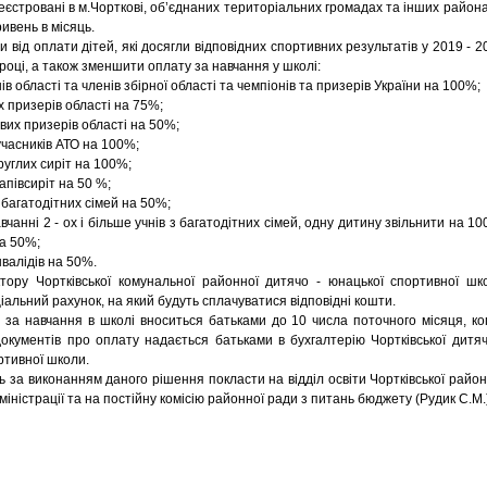
реєстровані в м.Чорткові, об’єднаних територіальних громадах та інших района
ривень в місяць.
 від оплати дітей, які досягли відповідних спортивних результатів у 2019 - 2
році, а також зменшити оплату за навчання у школі:
 області та членів збірної області та чемпіонів та призерів України на 100%;
 призерів області на 75%;
их призерів області на 50%;
учасників АТО на 100%;
руглих сиріт на 100%;
апівсиріт на 50 %;
 багатодітних сімей на 50%;
анні 2 - ох і більше учнів з багатодітних сімей, одну дитину звільнити на 10
на 50%;
нвалідів на 50%.
у Чортківської комунальної районної дитячо - юнацької спортивної шк
іальний рахунок, на який будуть сплачуватися відповідні кошти.
а навчання в школі вноситься батьками до 10 числа поточного місяця, ко
документів про оплату надається батьками в бухгалтерію Чортківської дитяч
ртивної школи.
за виконанням даного рішення покласти на відділ освіти Чортківської район
іністрації та на постійну комісію районної ради з питань бюджету (Рудик С.М.