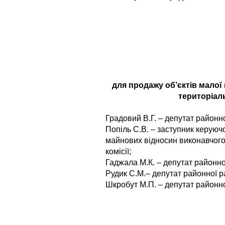
для продажу об’єктів малої
територіал
Градовий В.Г. – депутат районної
Попіль С.В. – заступник керуюч
майнових відносин виконавчого
комісії;
Гаджала М.К. – депутат районної
Рудик С.М.– депутат районної ра
Шкробут М.П. – депутат районної