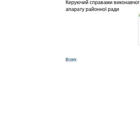
Керуючий справами виконавчог
апарату районн
Вгору