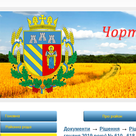
→
→
Документи
Рішення
Рі
грудня 2019 року) № 610 - 618