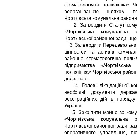
стоматологічна поліклініка» Ч
реорганізацією шляхом пе
Чортківська комунальна районна
2. Затвердити Статут комун
«Чортківська комунальна р
Чортківської районної ради , що
3. Затвердити Передавальний 
цінностей та активів комунал
районна стоматологічна полік
підприємства «Чортківська
поліклініка» Чортківської райо
додається.
4. Голові ліквідаційної ком
необхідні документи держа
реєстраційних дій в порядку
України.
5. Закріпити майно за кому
«Чортківська комунальна р
Чортківської районної ради, з
оперативного управління, пі