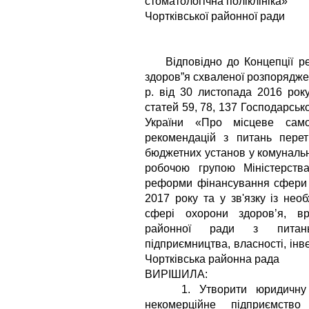
стоматологічна поліклініка»
Чортківської районної ради
Відповідно до Концепції ре
здоров”я схваленої розпорядже
р. від 30 листопада 2016 року
статей 59, 78, 137 Господарсько
України «Про місцеве само
рекомендацій з питань перет
бюджетних установ у комунальн
робочою групою Міністерств
реформи фінансування сфери о
2017 року та у зв'язку із не
сфері охорони здоров’я, вр
районної ради з питань с
підприємництва, власності, інвес
Чортківська районна рада
ВИРІШИЛА:
1. Утворити юридичну ос
некомерційне підприємство