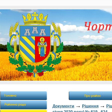
→
→
Документи
Рішення
Рі
січня 2020 року) № 619 - 624