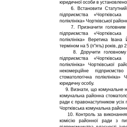
юридичної особи в установлено
6. Встановити Статутний к
підприємства «Чортківська
поліклініка» Чортківської район
7. Призначити головним лі
підприємства «Чортківська
поліклініка» Веретика Івана
терміном на 5 (п”ять) років, до 2
8. Доручити головному лі
підприємства «Чортківська
поліклініка» Чортківської ра
некомерційне підприємство
стоматологічна поліклініка» 
юридичну особу.
9. Визнати, що комунальне не
комунальна районна стоматолог
ради є правонаступником усіх 
Чортківська комунальна районна
10. Контроль за виконанням 
комісію районної ради з пит
підприємництва, власності, інве