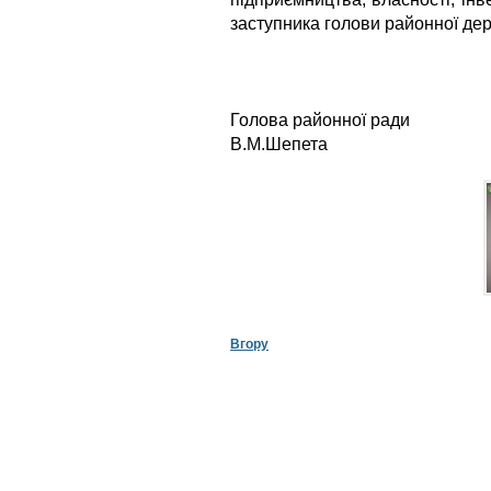
заступника голови районної дер
Голова рай
В.М.Шепета
Вгору