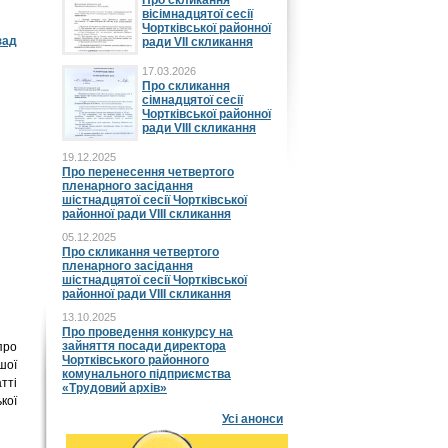
Про скликання
вісімнадцятої сесії
Чортківської районної
зад
ради VII скликання
17.03.2026
Про скликання
сімнадцятої сесії
Чортківської районної
ради VIII скликання
19.12.2025
Про перенесення четвертого
пленарного засідання
шістнадцятої сесії Чортківської
районної ради VIII скликання
05.12.2025
Про скликання четвертого
пленарного засідання
шістнадцятої сесії Чортківської
районної ради VIII скликання
13.10.2025
Про проведення конкурсу на
зайняття посади директора
про
Чортківського районного
шої
комунального підприємства
тті
«Трудовий архів»
кої
Усі анонси