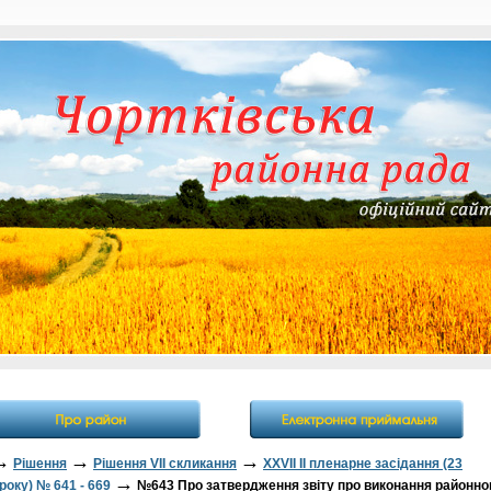
→
→
→
Рішення
Рішення VII скликання
ХХVII II пленарне засідання (23
→
року) № 641 - 669
№643 Про затвердження звіту про виконання районно