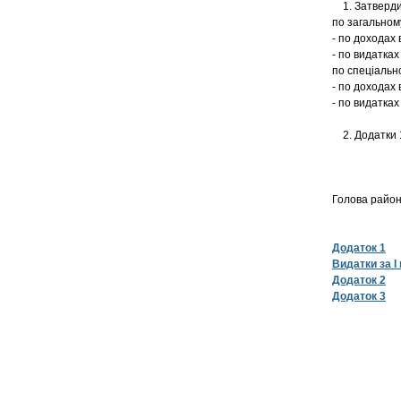
1. Затвердит
по загально
- по доходах в
- по видатках 
по спеціаль
- по доходах в
- по видатках 
2. Додатки 1
Голова 
Додаток 1
Видатки за І
Додаток 2
Додаток 3