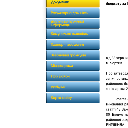
бюджету за І
від 2
м. Чортків
Про затверд
звіту про ви
районного б
за І квартал 
Розглянувш
виконання ра
статті 43 За
80 Бюджетног
районної рад
ВИРІШИЛА: