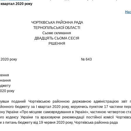
 квартал 2020 року
На
ЧОРТКІВСЬКА РАЙОННА РАДА
ТЕРНОПІЛЬСЬКОЇ ОБЛАСТІ
Сьоме скликання
ДВАДЦЯТЬ СЬОМА СЕСІЯ
РІШЕННЯ
3 червня 2020 року № 643
ження
конання
юджету
2020 року
и поданий Чортківською районною державною адміністрацією звіт 
йонного бюджету за І квартал 2020 року, керуючись пунктом 17 частини пер
кону України «Про місцеве самоврядування в Україні», частиною четвертою ста
о кодексу України та враховуючи рекомендації постійної комісії Чортківсь
и з питань бюджету від 19 червня 2020 року, Чортківська районна рада