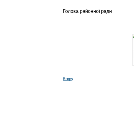
Голова районної р
Вгору