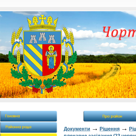
→
→
Документи
Рішення
Рі
пленарне засідання (23 червня