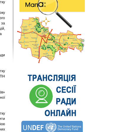
тку
оку
ого
 за
ій,
да
ади
тку
ІПН
ів»
ної
тку
ити
ією
них