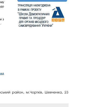
ому
одо
и з
.
зад