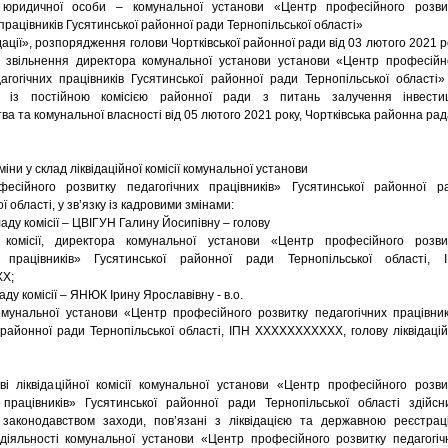
юридичної особи – комунальної установи «Центр професійного розви
працівників Гусятинської районної ради Тернопільської області»
дації», розпорядження голови Чортківської районної ради від 03 лютого 2021 р
звільнення директора комунальної установи установи «Центр професійн
агогічних працівників Гусятинської районної ради Тернопільської області»
 із постійною комісією районної ради з питань залучення інвестиц
ва та комунальної власності від 05 лютого 2021 року, Чортківська районна ра
ни у склад ліквідаційної комісії комунальної установи
есійного розвитку педагогічних працівників» Гусятинської районної р
ї області, у зв’язку із кадровими змінами:
ладу комісії – ЦВІГУН Галину Йосипівну – голову
ої комісії, директора комунальної установи «Центр професійного розви
х працівників» Гусятинської районної ради Тернопільської області, 
X;
аду комісії – ЯНЮК Ірину Ярославівну - в.о.
мунальної установи «Центр професійного розвитку педагогічних працівник
 районної ради Тернопільської області, ІПН XXXXXXXXXXX, голову ліквідацій
іквідаційної комісії комунальної установи «Центр професійного розви
 працівників» Гусятинської районної ради Тернопільської області здійсн
 законодавством заходи, пов’язані з ліквідацією та державною реєстрац
діяльності комунальної установи «Центр професійного розвитку педагогіч