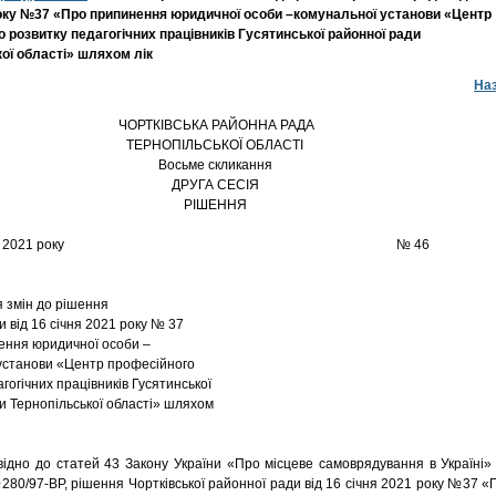
року №37 «Про припинення юридичної особи –комунальної установи «Центр
 розвитку педагогічних працівників Гусятинської районної ради
ої області» шляхом лік
На
ЧОРТКІВСЬКА РАЙОННА РАДА
ТЕРНОПІЛЬСЬКОЇ ОБЛАСТІ
Восьме скликання
ДРУГА СЕСІЯ
РІШЕННЯ
05 лютого 2021 року № 46
 змін до рішення
и від 16 січня 2021 року № 37
ення юридичної особи –
установи «Центр професійного
гогічних працівників Гусятинської
и Тернопільської області» шляхом
до статей 43 Закону України «Про місцеве самоврядування в Україні» 
280/97-ВР, рішення Чортківської районної ради від 16 січня 2021 року №37 «