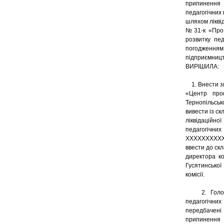
припинення 
педагогічних 
шляхом лікві
№31-к «Про 
розвитку пед
погодженням
підприємницт
ВИРІШИЛА:
1. Внести змі
«Центр проф
Тернопільсько
вивести із ск
ліквідаційн
педагогічни
XXXXXXXXXX
ввести до скл
директора ко
Гусятинської
комісії.
2. Голові л
педагогічних
передбачені
припинення 