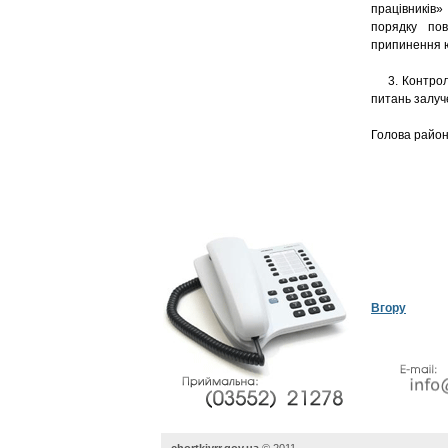
працівників»
порядку по
припинення ю
3. Контроль 
питань залуч
Голов
Вгору