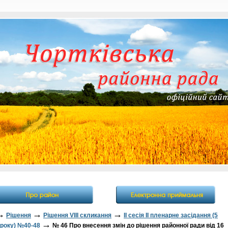
→
→
→
Рішення
Рішення VІІІ скликання
II cесія ІІ пленарне засідання (5
→
 року) №40-48
№ 46 Про внесення змін до рішення районної ради від 16