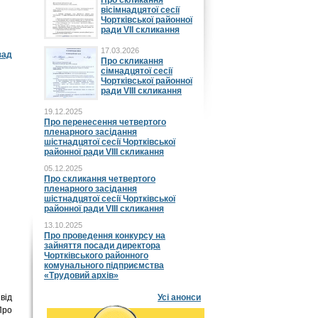
Про скликання
вісімнадцятої сесії
Чортківської районної
ради VII скликання
17.03.2026
зад
Про скликання
сімнадцятої сесії
Чортківської районної
ради VIII скликання
19.12.2025
Про перенесення четвертого
пленарного засідання
шістнадцятої сесії Чортківської
районної ради VIII скликання
05.12.2025
Про скликання четвертого
пленарного засідання
шістнадцятої сесії Чортківської
районної ради VIII скликання
13.10.2025
Про проведення конкурсу на
зайняття посади директора
Чортківського районного
комунального підприємства
«Трудовий архів»
від
Усі анонси
Про