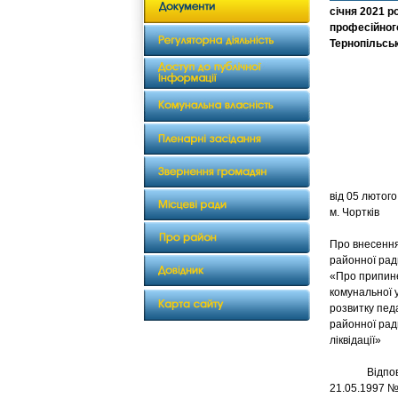
січня 2021 
професійного
Тернопільськ
від 
м. Чортків
Про внесення
районної рад
«Про припин
комунальної 
розвитку педа
районної рад
ліквідації»
Відповідно 
21.05.1997 №