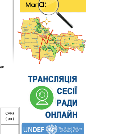
ади
7
Сума
(грн.)