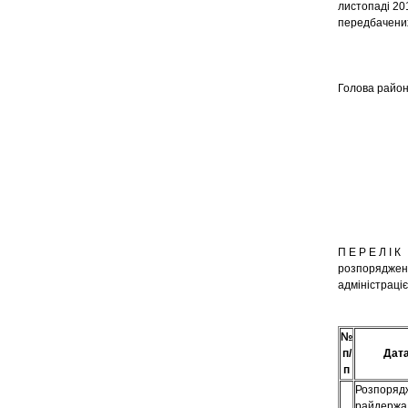
листопаді 20
передбачених
Голова
П Е Р Е Л І К
розпоряджен
адміністраці
№
п/
Дата
п
Розпоряд
райдержад