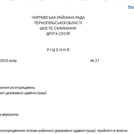
На
ЧОРТКІВСЬКА РАЙОННА РАДА
ТЕРНОПІЛЬСЬКОЇ ОБЛАСТІ
ШОСТЕ СКЛИКАННЯ
ДРУГА СЕСІЯ
Р І Ш Е Н Н Я
0 грудня 2010 року № 27
ження розпоряджень
ної державної адміністрації
 вирішила:
озпорядження голови районної державної адміністрації, прийнятІ в жовтні-