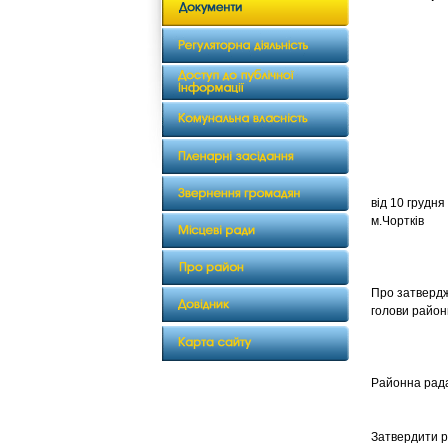
від 1
м.Чортків
Про затверд
голови район
Районна рада
Затвердити р