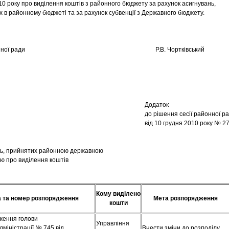
10 року про виділення коштів з районного бюджету за рахунок асигнувань,
 в районному бюджеті та за рахунок субвенції з Державного бюджету.
 районної ради Р.В. Чортківський
Додаток
до рішення сесії районної р
від 10 грудня 2010 року № 2
ь, прийнятих районною державною
єю про виділення коштів
Кому виділено
 та номер розпорядження
Мета розпорядження
кошти
ження голови
Управління
міністрації № 745 від
Внести зміни до розподілу