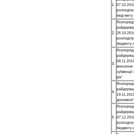
1.
07.10.201
розподілу
бюд-жету 
Розпоряд
райдержад
2.
26.10.201
розподілу
бюджету н
Розпоряд
райдержад
08.11.2010
3.
внесення 
субвенції
рік”
Розпоряд
райдержад
4.
19.11.201
допомоги”
Розпоряд
райдержад
5.
07.12.201
розподілу
бюджету н