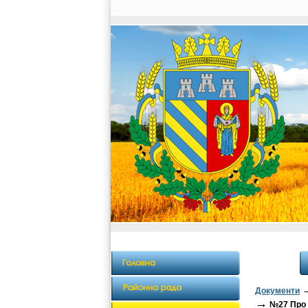
Документи
→
№27 Про з