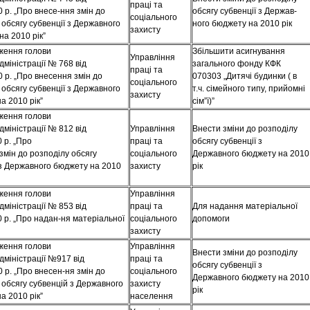
праці та
0 р. „Про внесе-ння змін до
обсягу субвенції з Держав-
соціального
 обсягу субвенції з Державного
ного бюджету на 2010 рік
захисту
на 2010 рік”
ження голови
Збільшити асигнування
Управління
міністрації № 768 від
загального фонду КФК
праці та
0 р. „Про внесення змін до
070303 „Дитячі будинки ( в
соціального
 обсягу субвенції з Державного
т.ч. сімейного типу, прийомні
захисту
а 2010 рік”
сім”ї)”
ження голови
міністрації № 812 від
Управління
Внести зміни до розподілу
 р. „Про
праці та
обсягу субвенції з
змін до розподілу обсягу
соціального
Державного бюджету на 2010
 з Державного бюджету на 2010
захисту
рік
ження голови
Управління
міністрації № 853 від
праці та
Для надання матеріальної
0 р. „Про надан-ня матеріальної
соціального
допомоги
захисту
ження голови
Управління
Внести зміни до розподілу
міністрації №917 від
праці та
обсягу субвенції з
0 р. „Про внесен-ня змін до
соціального
Державного бюджету на 2010
 обсягу субвенцій з Державного
захисту
рік
а 2010 рік”
населення