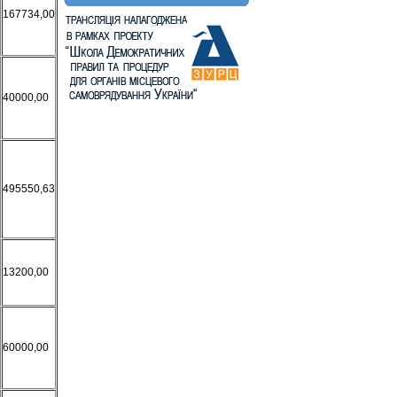
167734,00
40000,00
495550,63
13200,00
60000,00