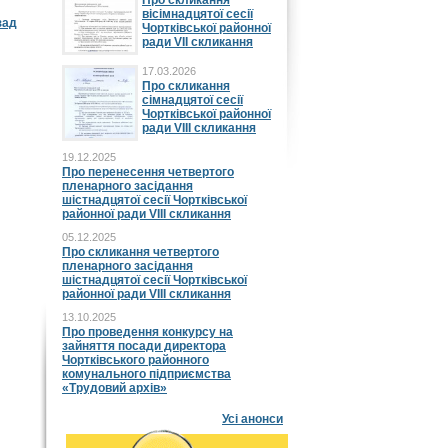
Про скликання
вісімнадцятої сесії
зад
Чортківської районної
ради VII скликання
17.03.2026
Про скликання
сімнадцятої сесії
Чортківської районної
ради VIII скликання
19.12.2025
Про перенесення четвертого
пленарного засідання
шістнадцятої сесії Чортківської
районної ради VIII скликання
05.12.2025
Про скликання четвертого
пленарного засідання
шістнадцятої сесії Чортківської
районної ради VIII скликання
13.10.2025
Про проведення конкурсу на
зайняття посади директора
Чортківського районного
комунального підприємства
«Трудовий архів»
Усі анонси