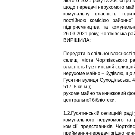
лютого 2021 року №264 «Про з
щодо передачі нерухомого майн
комунальну власність тери
постійною комісією районної
підприємництва та комунально
26.03.2021 року, Чортківська р
ВИРІШИЛА:
Передати із спільної власності 
селищ, міста Чортківського 
власність Гусятинській селищній
нерухоме майно – будівлю, що 
Гусятин вулиця Суходільська, 
517, 8 кв.м.);
рухоме майно та книжковий фон
центральної бібліотеки.
1.2.Гусятинській селищній раді
комунального нерухомого та
комісії представників Чорткі
приймання-передачі згідно чинн