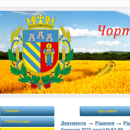
→
→
Документи
Рішення
Рі
березня 2021 року) №52-66