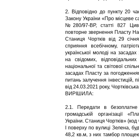
2. Відповідно до пункту 20 ча
Закону України «Про місцеве с
№280/97-ВР, статті 827 Циві
повторне звернення Пласту Наці
Станиця Чортків від 29 січн
сприяння всебічному, патрі
української молоді на засадах
на свідомих, відповідальних
національної та світової спіль
засадах Пласту за погодженням
питань залучення інвестицій, 
від 24.03.2021 року, Чортківськ
ВИРІШИЛА:
2.1. Передати в безоплатне
громадській організації «Пла
України. Станиця Чортків» (к
І поверху по вулиці Зелена, б
48,2 кв.м, з них тамбор площею