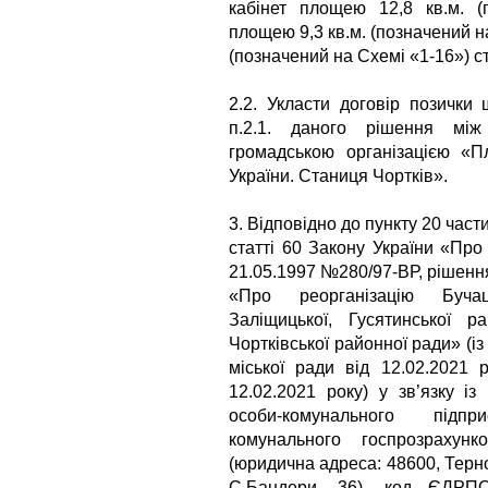
кабінет площею 12,8 кв.м. (
площею 9,3 кв.м. (позначений на
(позначений на Cхемі «1-16») с
2.2. Укласти договір позички
п.2.1. даного рішення мі
громадською організацією «Пл
України. Станиця Чортків».
3. Відповідно до пункту 20 части
статті 60 Закону України «Про
21.05.1997 №280/97-ВР, рішенн
«Про реорганізацію Бучаць
Заліщицької, Гусятинської
Чортківської районної ради» (і
міської ради від 12.02.2021
12.02.2021 року) у зв’язку і
особи-комунального підп
комунального госпрозрахунк
(юридична адреса: 48600, Терн
С.Бандери, 36), код ЄДРПО