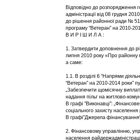
Відповідно до розпорядження г
адміністрації від 08 грудня 20
до рішення районної ради № 51
програму “Ветеран” на 2010-201
В И Р І Ш И Л А :
1. Затвердити доповнення до р
липня 2010 року «Про районну п
а саме:
1.1. В розділі 6 “Напрями діяль
“Ветеран” на 2010-2014 роки” пу
„Забезпечити щомісячну виплат
надання пільг на житлово-комуна
В графі ”Виконавці”: „Фінансове
соціального захисту населення 
В графі”Джерела фінансування”
2. Фінансовому управлінню, упр
населення райдержадміністраці