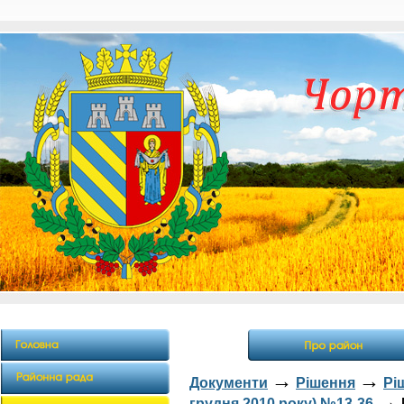
→
→
Документи
Рішення
Рі
→
грудня 2010 року) №13-36