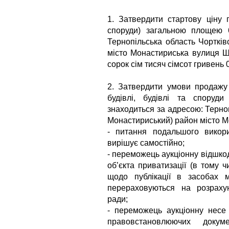
1. Затвердити стартову ціну 
споруди) загальною площею 6
Тернопільська область Чорткі
місто Монастириська вулиця Ше
сорок сім тисяч сімсот гривень 
2. Затвердити умови продажу 
будівлі, будівлі та спору
знаходиться за адресою: Терно
Монастириський) район місто М
- питання подальшого викори
вирішує самостійно;
- переможець аукціонну відшкод
об’єкта приватизації (в тому 
щодо публікації в засобах м
перераховуються на розрахун
ради;
- переможець аукціонну несе 
правовстановлюючих докум