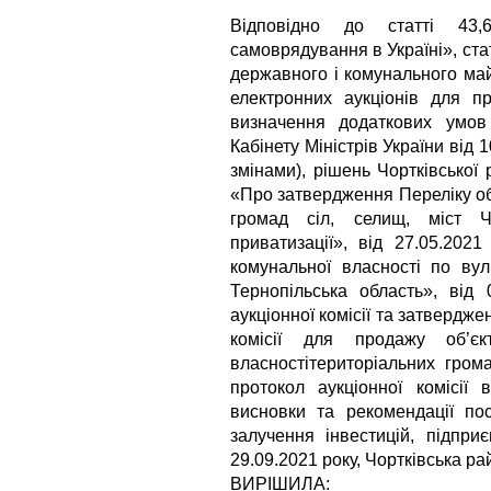
Відповідно до статті 43
самоврядування в Україні», ста
державного і комунального ма
електронних аукціонів для пр
визначення додаткових умов
Кабінету Міністрів України від
змінами), рішень Чортківської
«Про затвердження Переліку об’
громад сіл, селищ, міст Ч
приватизації», від 27.05.20
комунальної власності по вул
Тернопільська область», ві
аукціонної комісії та затвердж
комісії для продажу об’єк
власностітериторіальних гром
протокол аукціонної комісії
висновки та рекомендації пос
залучення інвестицій, підпри
29.09.2021 року, Чортківська р
ВИРІШИЛА: