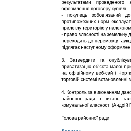
результатами проведеного 
оформлення договору купівлі –
- покупець зобов’язаний дот
протипожежних норм експлуата
прилеглу територію у належному
- право власності на земельну 
переходить до переможця аукці
підлягає наступному оформлен
3. Затвердити та опубліку
приватизацію об’єкта малої при
на офіційному веб-сайті Чортк
торговій системі встановленні 
4. Контроль за виконанням дано
районної ради з питань залу
комунальної власності (Андрій
Голова районної
Додаток