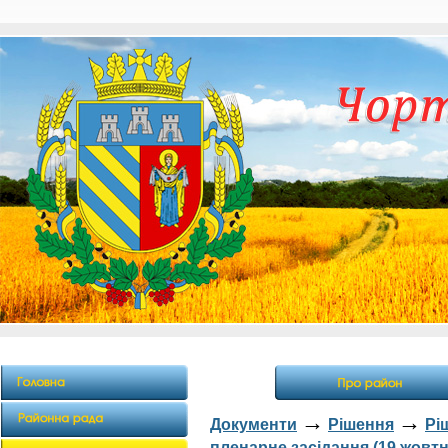
→
→
Документи
Рішення
Рі
пленарне засідання (19 жовтн