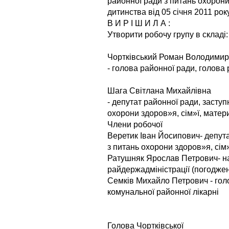
районної ради з питань охорони
дитинства від 05 січня 2011 рок
В И Р І Ш И Л А :
Утворити робочу групу в складі:
Чортківський Роман Володими
- голова районної ради, голова 
Шага Світлана Михайлівна
- депутат районної ради, заступн
охорони здоров»я, сім»ї, матер
Члени робочої
Веретик Іван Йосипович- депутат
з питань охорони здоров»я, сім
Ратушняк Ярослав Петрович- на
райдержадміністрації (погодже
Семків Михайло Петрович - голо
комунальної районної лікарні
Голова Чортківської