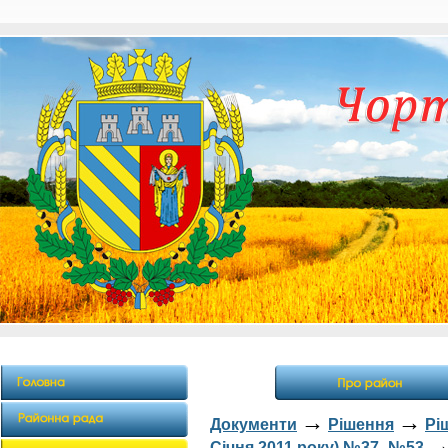
→
→
Документи
Рішення
Рі
Січня 2011 року) №37- №53