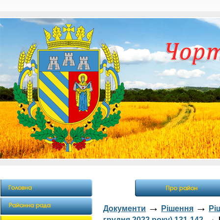
→
→
Документи
Рішення
Рі
→
грудня 2022 року) 131-142