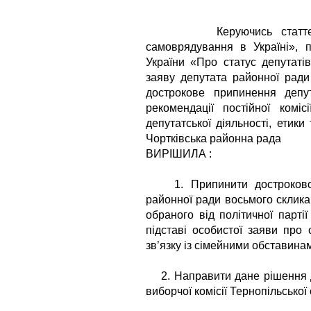
Керуючись статтею 43 
самоврядування в Україні», п
України «Про статус депутаті
заяву депутата районної ради
дострокове припинення депу
рекомендації постійної комі
депутатської діяльності, етики
Чортківська районна рада
ВИРІШИЛА :
1. Припинити достроково п
районної ради восьмого скли
обраного від політичної пар
підставі особистої заяви про
зв’язку із сімейними обставина
2. Направити дане рішення до
виборчої комісії Тернопільської 