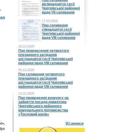
Про скликання
вісімнадцятої сесії
Чортківської районної
.
ради VII скликання
зад
17.03.2026
Про скликання
сімнадцятої сесії
Чортківської районної
ради VIII скликання
19.12.2025
Про перенесення четвертого
пленарного засідання
шістнадцятої сесії Чортківської
районної ради VIII скликання
05.12.2025
Про скликання четвертого
пленарного засідання
шістнадцятої сесії Чортківської
районної ради VIII скликання
13.10.2025
Про проведення конкурсу на
зайняття посади директора
Чортківського районного
комунального підприємства
«Трудовий архів»
і»,
Усі анонси
Про