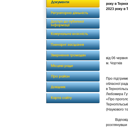
року в Терно
2023 року в 
від 
м. Чортків
Про підтримк
обласної рад
в Тернопільсь
Любомира Гу
«Про проголо
Тернопільськ
(Наукового т
Відповідно 
розглянувши