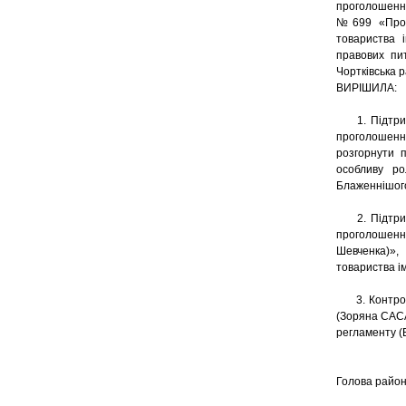
проголошенн
№699 «Про п
товариства і
правових пит
Чортківська 
ВИРІШИЛА:
1. Підтрима
проголошенн
розгорнути п
особливу ро
Блаженнішог
2. Підтрима
проголошення
Шевченка)»,
товариства і
3. Контроль
(Зоряна САСА
регламенту 
Голов