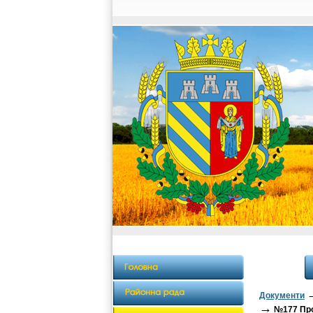
Документи
→
№177 Про 