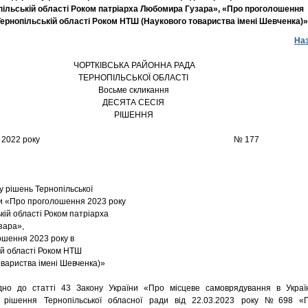
пільській області Роком патріарха Любомира Гузара», «Про проголошення
Тернопільській області Роком НТШ (Наукового товариства імені Шевченка)»
На
ЧОРТКІВСЬКА РАЙОННА РАДА
ТЕРНОПІЛЬСЬКОЇ ОБЛАСТІ
Восьме скликання
ДЕСЯТА СЕСІЯ
РІШЕННЯ
06 червня 2022 року № 177
у рішень Тернопільської
и «Про проголошення 2023 року
кій області Роком патріарха
зара»,
шення 2023 року в
ій області Роком НТШ
овариства імені Шевченка)»
до статті 43 Закону України «Про місцеве самоврядування в Україн
 рішення Тернопільської обласної ради від 22.03.2023 року №698 «