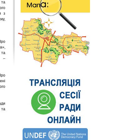
 та
ого
и з
ку,
Про
а»,
 та
Ц –
Про
ені
ого
ади
 та