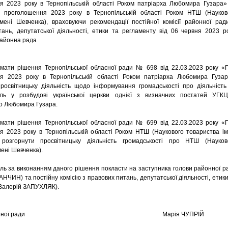
я 2023 року в Тернопільській області Роком патріарха Любомира Гузара»
роголошення 2023 року в Тернопільській області Роком НТШ (Науков
мені Шевченка), враховуючи рекомендації постійної комісії районної рад
ань, депутатської діяльності, етики та регламенту від 06 червня 2023 ро
районна рада
ти рішення Тернопільської обласної ради № 698 від 22.03.2023 року «
я 2023 року в Тернопільській області Роком патріарха Любомира Гузар
росвітницьку діяльність щодо інформування громадськості про діяльність
ль у розбудові української церкви однієї з визначних постатей УГК
о Любомира Гузара.
ти рішення Тернопільської обласної ради № 699 від 22.03.2023 року «
 2023 року в Тернопільській області Роком НТШ (Наукового товариства ім
 розгорнути просвітницьку діяльність громадськості про НТШ (Науков
мені Шевченка).
 за виконанням даного рішення покласти на заступника голови районної р
НЧИН) та постійну комісію з правових питань, депутатської діяльності, етики
(Валерій ЗАПУХЛЯК).
а районної ради Марія ЧУПРІЙ