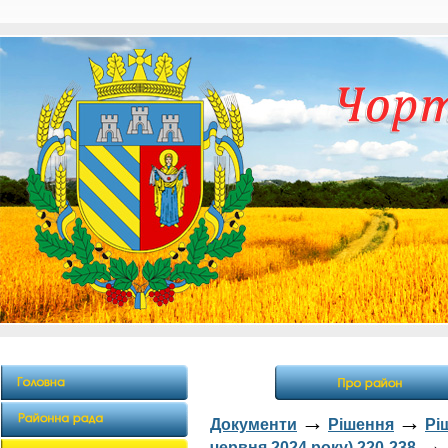
→
→
Документи
Рішення
Рі
→
червня 2024 року) 220-238