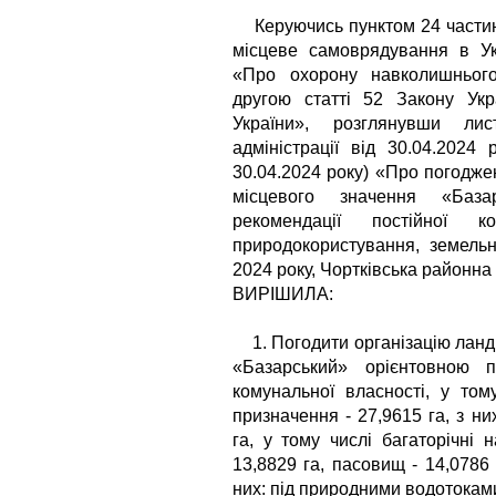
Керуючись пунктом 24 частини
місцеве самоврядування в Укр
«Про охорону навколишньог
другою статті 52 Закону Ук
України», розглянувши лис
адміністрації від 30.04.202
30.04.2024 року) «Про погодже
місцевого значення «База
рекомендації постійної 
природокористування, земельн
2024 року, Чортківська районна
ВИРІШИЛА:
1. Погодити організацію ланд
«Базарський» орієнтовною 
комунальної власності, у том
призначення - 27,9615 га, з ни
га, у тому числі багаторічні 
13,8829 га, пасовищ - 14,0786 
них: під природними водотоками 