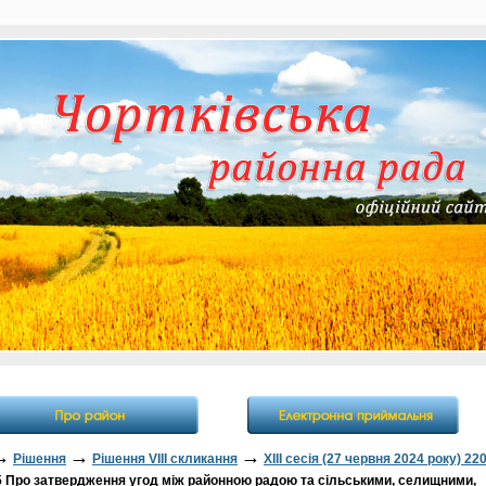
→
→
→
Рішення
Рішення VІІІ скликання
XIII сесія (27 червня 2024 року) 220
Про затвердження угод між районною радою та сільськими, селищними,