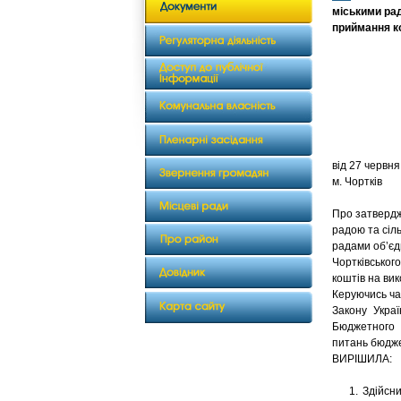
міськими ра
приймання к
від 2
м. Чортків
Про затвердж
радою та сіл
радами об’єд
Чортківськог
коштів на ви
Керуючись ча
Закону Украї
Бюджетного к
питань бюдже
ВИРІШИЛА:
1. Здійснит