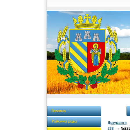
Документи
→
238
№225 