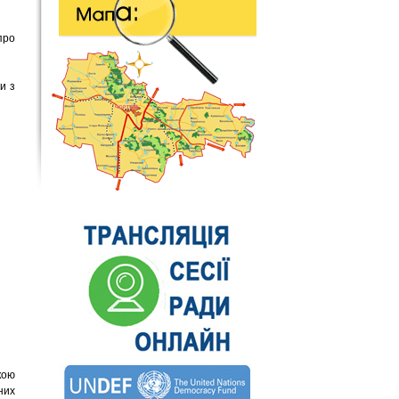
про
и з
кою
них