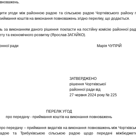
вноважень.
ти угоди між районною радою та сільською радою Чортківського району 
риймання коштів на виконання повноважень згідно переліку, що додається.
за виконанням даного рішення покласти на постійну комісію районної рад
ту та економічного розвитку (Ярослав ЗАГАЙКО).
а районної ради Марія ЧУПРІЙ
ТВЕРДЖЕНО
ення Чортківської
онної ради від
ервня 2024 року № 225
ПЕРЕЛІК УГОД
про передачу - приймання коштів на виконання повноважень
ро передачу – приймання видатків на виконання повноважень між Чортківсь
адою та Трибухівською сільською радою щодо передачі міжбюджет