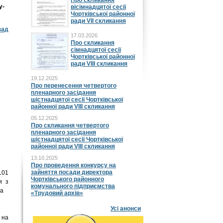
Про скликання
у-
вісімнадцятої сесії
Чортківської районної
ради VII скликання
зад
17.03.2026
Про скликання
сімнадцятої сесії
Чортківської районної
ради VIII скликання
19.12.2025
Про перенесення четвертого
пленарного засідання
шістнадцятої сесії Чортківської
районної ради VIII скликання
05.12.2025
Про скликання четвертого
пленарного засідання
шістнадцятої сесії Чортківської
районної ради VIII скликання
13.10.2025
Про проведення конкурсу на
зайняття посади директора
101
Чортківського районного
и з
комунального підприємства
да
«Трудовий архів»
Усі анонси
 на