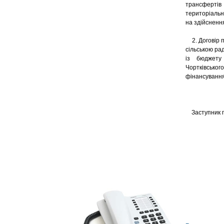
трансфертів 
територіальн
на здійснення
2. Договір п
сільською ра
із бюджету 
Чортківськог
фінансування
Заступн