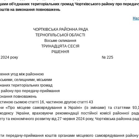
дами об’єднаних територіальних громад Чортківського району про передач
оштів на виконання повноважень
На
ЧОРТКІВСЬКА РАЙОННА РАДА
ТЕРНОПІЛЬСЬКОЇ ОБЛАСТІ
Восьме скликання
ТРИНАДЦЯТА СЕСІЯ
РІШЕННЯ
7 червня 2024 року № 225
ення угод між районною
ьськими, селищними, міськими
наних територіальних громад
о району про передачу-приймання
конання повноважень
стиною сьомою статті 16, частиною другою статті 43
ни «Про місцеве самоврядування в Україні» (із змінами) та статтями 93,
одексу України, враховуючи рекомендації постійної комісії районної рад
ту та економічного розвитку від 27 червня 2024 року, Чортківська районна ра
и передачу-приймання коштів органами місцевого самоврядування району