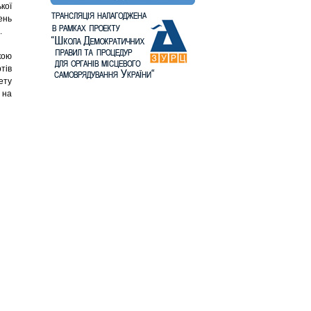
кої
ень
.
кою
тів
ету
 на