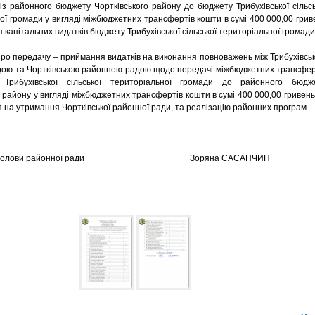
із районного бюджету Чортківського району до бюджету Трибухівської сільсь
ої громади у вигляді міжбюджетних трансфертів кошти в сумі 400 000,00 грив
 капітальних видатків бюджету Трибухівської сільської територіальної громади
ро передачу – приймання видатків на виконання повноважень між Трибухівсь
дою та Чортківською районною радою щодо передачі міжбюджетних трансфер
Трибухівської сільської територіальної громади до районного бюдж
о району у вигляді міжбюджетних трансфертів кошти в сумі 400 000,00 гривень
 на утримання Чортківської районної ради, та реалізацію районних програм.
ик голови районної ради Зоряна САСАНЧИН