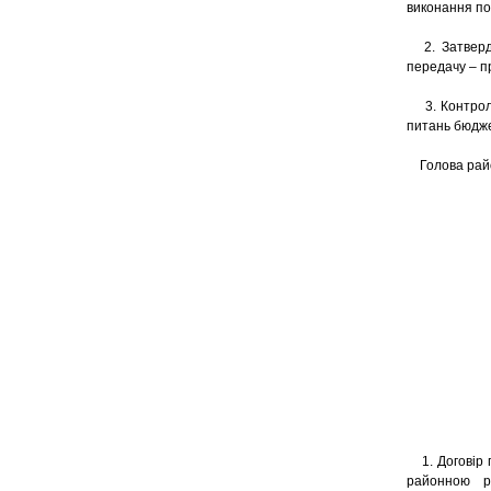
виконання по
2. Затверди
передачу – п
3. Контроль 
питань бюдже
Голов
ЗА
ріш
рай
27 ч
1. Договір п
районною р