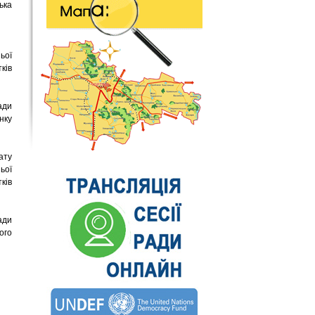
ька
ьої
ків
ади
нку
ату
ьої
ків
ади
ого