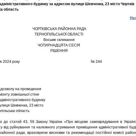
дміністративного будинку за адресою вулиця Шевченка, 23 місто Чортків
ка область
На
ЧОРТКІВСЬКА РАЙОННА РАДА
ТЕРНОПІЛЬСЬКОЇ ОБЛАСТІ
Восьме скликання
ЧОТИРНАДЦЯТА СЕСІЯ
РІШЕННЯ
7 вересня 2024 року № 244
 дозволу на проведення
монту зовнішньої стіни
дміністративного будинку
улиця Шевченка, 23 місто
опільська область
до статей 43, 59 Закону України «Про місцеве самоврядування в Україні
у від руйнування та належного утримання приміщення адміністративної буді
 районної ради, враховуючи висновки та рекомендації постійної комісії район