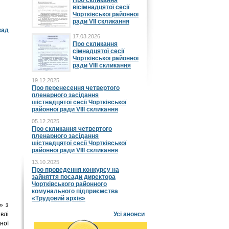
Про скликання
вісімнадцятої сесії
Чортківської районної
ради VII скликання
зад
17.03.2026
Про скликання
сімнадцятої сесії
Чортківської районної
ради VIII скликання
19.12.2025
Про перенесення четвертого
пленарного засідання
шістнадцятої сесії Чортківської
районної ради VIII скликання
05.12.2025
Про скликання четвертого
пленарного засідання
шістнадцятої сесії Чортківської
районної ради VIII скликання
13.10.2025
Про проведення конкурсу на
зайняття посади директора
Чортківського районного
комунального підприємства
«Трудовий архів»
» з
влі
Усі анонси
ної