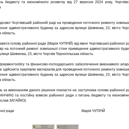
нь бюджету та економічного розвитку від 27 вересня 2024 року, Чортківс
а
звіл Чортківській районній раді на проведення поточного ремонту зовнішн
ення адміністративного будинку за адресою вулиця Шевченка, 23, місто Чорт
а область.
ити голову районної ради (Марія ЧУПРІЙ) від імені Чортківської районної р
вір на поточний ремонт зовнішньої стіни приміщення адміністративного буди
улиця Шевченка, 23, місто Чортків Тернопільська область.
окументообігу та фінансово-господарського забезпечення виконавчого апар
и здійснити закупівлю матеріалів для проведення поточного ремонту зовнішн
ення адміністративного будинку за адресою вулиця Шевченка, 23, місто Чорт
а область.
 за виконанням даного рішення покласти на заступника голови районної р
АНЧИН) та постійну комісію районної ради з питань бюджету та економічн
ослав ЗАГАЙКО).
а районної ради Марія ЧУПРІЙ