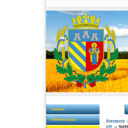
Документи
→
249
№244 