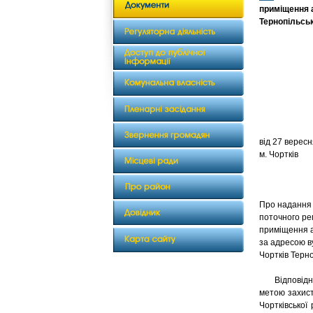
приміщення а
Тернопільсь
від 2
м. Чортків
Про надання
поточного ре
приміщення а
за адресою в
Чортків Терн
Відповідно 
метою захист
Чортківської