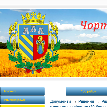
→
→
Документи
Рішення
Рі
пленарне засідання (20 берез