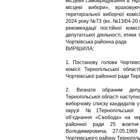
місцеве самоврядування в Укра
місцеві вибори», враховую
територіальної виборчої коміс
2024 року №73 (вх..№13/04-20 
рекомендації постійної комі
депутатської діяльності, етики
Чортківська районна рада
ВИРІШИЛА:
1. Постанову голови Чортківс
комісії Тернопільської обла
Чортківської районної ради Терн
2. Визнати обраним депут
Тернопільської області наступн
виборчому списку кандидатів 
окрузі №1Тернопільської об
об’єднання «Свобода» на чер
районної ради 25 жовт
Володимировича, 27.05.196
Чортківського району Тернопіль