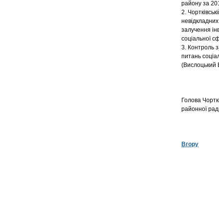
району за 201
2. Чортківськ
невідкладних
залучення ін
соціальної с
3. Контроль 
питань соціал
(Вислоцький В
Голова Чорткі
райо
Вгору