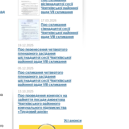
Про скликання
вісімнадцятої сесії
Чортківської районної
зад
ради VII скликання
17.03.2026
Про скликання
сімнадцятої сесії
Чортківської районної
ради VIII скликання
19.12.2025
Про перенесення четвертого
пленарного засідання
шістнадцятої сесії Чортківської
районної ради VIII скликання
05.12.2025
Про скликання четвертого
пленарного засідання
шістнадцятої сесії Чортківської
районної ради VIII скликання
13.10.2025
за
Про проведення конкурсу на
зайняття посади директора
Чортківського районного
комунального підприємства
«Трудовий архів»
Усі анонси
ого