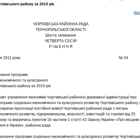
тківського району за 2010 рік
На
ЧОРТКІВСЬКА РАЙОННА РАДА
ТЕРНОПІЛЬСЬКОЇ ОБЛАСТІ
Шосте скликання
ЧЕТВЕРТА СЕСІЯ
Р І Ш Е Н Н Я
04 березня 2011 року № 54
онання програми
кономічного та культурного
ківського району за 2010 рік
віт управління економіки Чортківської районної державної адміністрації про
ограми соціально-економічного та культурного розвитку Чортківського району 
ховуючи пропозиції постійної комісії Чортківської районної ради з питань
номічного розвитку, підприємництва, власності, інвестицій та торгівлі від 25
року та керуючись пунктом 16 частини 1 статті 43 Закону України «Про місцеве
ня в Україні», районна рада
иконання програми соціально-економічного та культурного розвитку Чортківськ