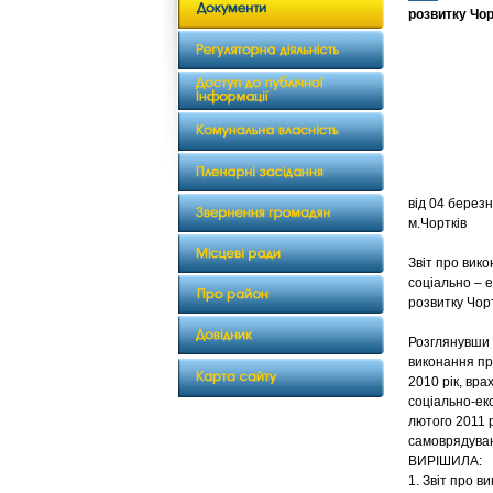
розвитку Чор
від 
м.Чортків
Звіт про вик
соціально – е
розвитку Чорт
Розглянувши з
виконання пр
2010 рік, вра
соціально-еко
лютого 2011 
самоврядуван
ВИРІШИЛА:
1. Звіт про в