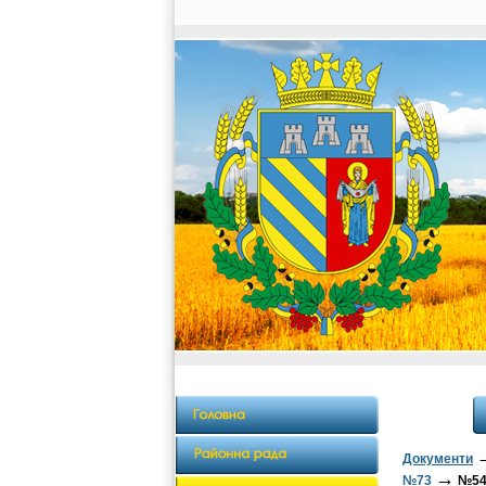
Документи
→
№73
№54 