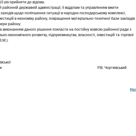
0 рік прийняти до відома.
ій районній державній адміністрації, її відділам та управлінням вжити
 заходів щодо поліпшення ситуації в народно-господарському комплексі,
вестицій в економіку району, покращення матеріально-технічної бази закладів
фери району.
за виконанням даного рішення покласти на постійну комісію районної ради з
ьно-економічного розвитку, підприємництва, власності, інвестицій та торгівлі
.М.).
вської
нної ради Р.В. Чортківський
На