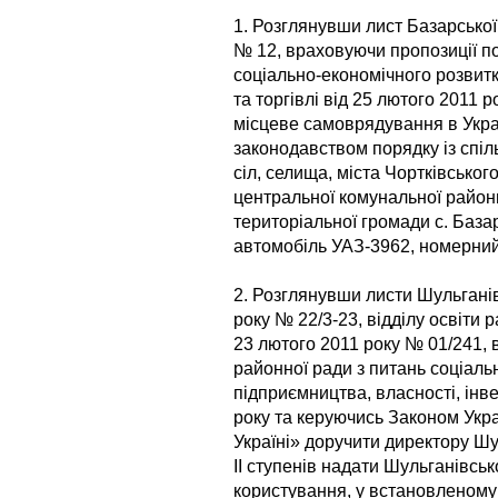
1. Розглянувши лист Базарської 
№ 12, враховуючи пропозиції пос
соціально-економічного розвитк
та торгівлі від 25 лютого 2011
місцеве самоврядування в Укра
законодавством порядку із спіл
сіл, селища, міста Чортківськог
центральної комунальної районн
територіальної громади с. Базар
автомобіль УАЗ-3962, номерний
2. Розглянувши листи Шульганів
року № 22/3-23, відділу освіти 
23 лютого 2011 року № 01/241, в
районної ради з питань соціаль
підприємництва, власності, інве
року та керуючись Законом Укр
Україні» доручити директору Шу
ІІ ступенів надати Шульганівсь
користування, у встановленому