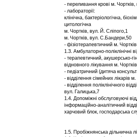
- переливання крові м. Чортків,
- лабораторії:
клінічна, бактеріологічна, біохі
цитологічна
м. Чортків, вул. Й. Сліпого,1
м. Чортків, вул. С.Бандери,50
- фізіотерапевтичний м. Чортків
1.3. Амбулаторно-поліклінічні ві
- терапевтичний, акушерсько-гін
відновного лікування м. Чортків
- педіатричний (дитяча консульта
- відділення сімейних лікарів м.
- відділення поліклінічного відд
вул. Галицька,7
1.4. Допоміжні обслуговуючі від
інформаційно-аналітичний відділ
харчовий блок, господарська с
1.5. Пробіжнянська дільнична л