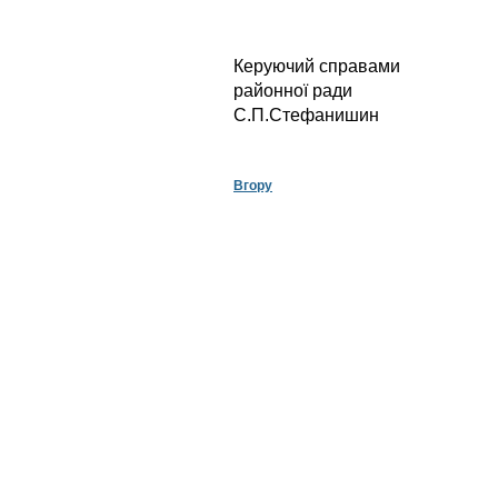
Керуючий справами
район
С.П.Стефанишин
Вгору