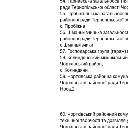
54. Тарнавська загальноосвітня
ради Тернопільської області Чо
55. Пробіжнянська загальноосві
районної ради Тернопільської о
с. Пробіжна
56. Шманьківчицька загальноосв
районної ради Тернопільської о
с.Шманьківчики
57. Господарська група (гараж) 
58. Колиндянський міжшкільний
Чортківський район,
с. Колиндяни
59. Чортківська районна комун
Чортківської районної ради Терн
Носа,2
60. Чортківський районний ком
технічної творчості та дозвілля 
Чортківської районної ради Терн