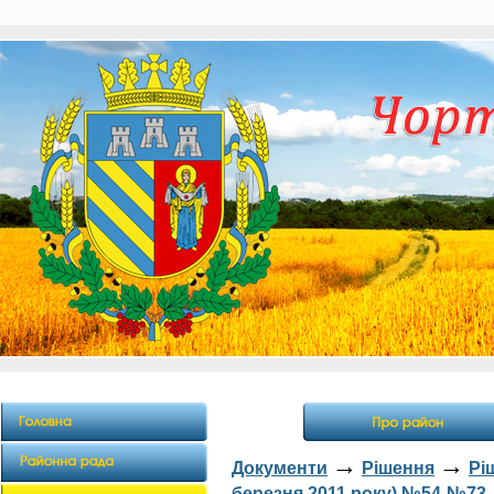
→
→
Документи
Рішення
Рі
березня 2011 року) №54-№73