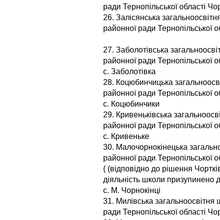
ради Тернопільської області Чор
26. Залісянська загальноосвітня 
районної ради Тернопільської об
27. Заболотівська загальноосвіт
районної ради Тернопільської о
с. Заболотівка
28. Коцюбинчицька загальноосвіт
районної ради Тернопільської о
с. Коцюбинчики
29. Кривеньківська загальноосві
районної ради Тернопільської о
с. Кривеньке
30. Малочорнокінецька загально
районної ради Тернопільської о
( (відповідно до рішення Чорткі
діяльність школи призупинено д
с. М. Чорнокінці
31. Милівська загальноосвітня ш
ради Тернопільської області Чор