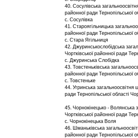
40. Сосулівська загальноосвітня
районної ради Тернопільської о
с. Сосулівка
41. Староягільницька загальноос
районної ради Тернопільської о
с. Стара Ягільниця
42. Джуринськослобідська загаль
Чортківської районної ради Тер
с. Джуринська Слобідка
43. Товстеньківська загальноосв
районної ради Тернопільської о
с. Товстеньке
44. Угринська загальноосвітня ш
ради Тернопільської області Чор
45. Чорнокінецько - Волянська з
Чортківської районної ради Тер
с. Чорнокінецька Воля
46. Шманьківська загальноосвітн
районної ради Тернопільської о