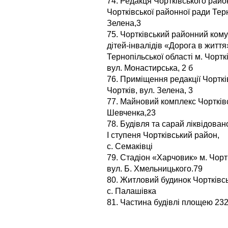
74. Редакця Чортківського рай
Чортківської районної ради Терн
Зелена,3
75. Чортківський районний кому
дітей-інвалідів «Дорога в життя
Тернопільської області м. Чорткі
вул. Монастирська, 2 б
76. Приміщення редакції Чортків
Чортків, вул. Зелена, 3
77. Майновий комплекс Чортківсь
Шевченка,23
78. Будівля та сарай ліквідован
І ступеня Чортківський район,
с. Семаківці
79. Стадіон «Харчовик» м. Чорт
вул. Б. Хмельницького.79
80. Житловий будинок Чортківс
с. Палашівка
81. Частина будівлі площею 232,3