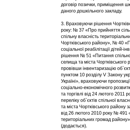
договір позички, приміщення шк
даного дошкільного закладу.
3. Враховуючи рішення Чортківс
року: № 37 «Про прийняття сіль
спільну власність територіальни
Чортківського району», № 40 «
соціальної реабілітації дітей-ін
рішення № 51 «Питання спільної
селища та міста Чортківського 
провівши інвентаризацію об`єкт
пунктом 10 розділу V Закону у
Україні», враховуючи пропозиції
соціально-економічного розвитк
та торгівлі від 24 лютого 2011 
переліку об`єктів спільної влас
та міста Чортківського району
від 26 лютого 2010 року № 491 
територіальних громад району» 
(додається).