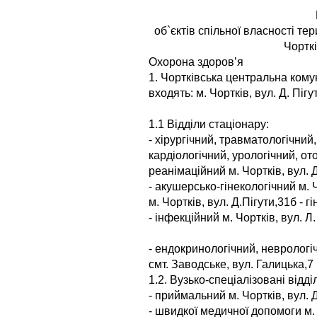
об`єктів спільної власності те
Чортк
Охорона здоров’я
1. Чортківська центральна кому
входять: м. Чортків, вул. Д. Пігу
1.1 Відділи стаціонару:
- хірургічний, травматологічний
кардіологічний, урологічний, от
реанімаційний м. Чортків, вул. Д
- акушерсько-гінекологічний м. 
м. Чортків, вул. Д.Пігути,31б - г
- інфекційний м. Чортків, вул. Л
- ендокринологічний, неврологі
смт. Заводське, вул. Галицька,7
1.2. Вузько-спеціалізовані відді
- приймальний м. Чортків, вул. Д
- швидкої медичної допомоги м. Ч