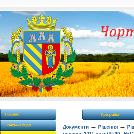
→
→
Документи
Рішення
Рі
вересня 2011 року) №99 - №1