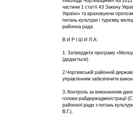
«Молодь Чортківщини» на 2011-
частини 1 статті 43 Закону Укр
Україні» та враховуючи пропозиц
питань культури і туризму, молод
районна рада
В И Р І Ш И Л А:
1. Затвердити програму «Молод
(додається).
2.Чортківській районній державні
управлінням забезпечити викон
3. Контроль за виконанням дан
голови райдержадміністрації (Ст
районної ради з питань культури
В.Г.).