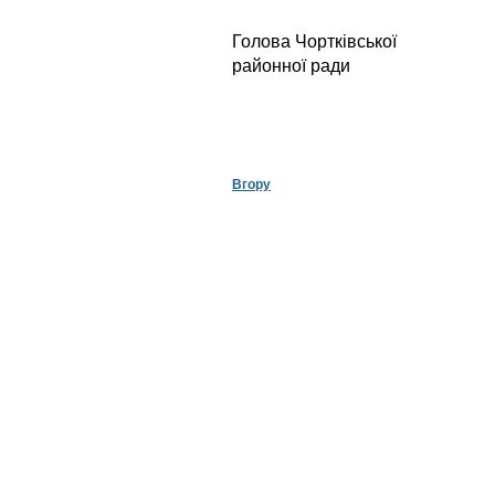
Голова Чортківської
районної ради
Р.В.Чо
Вгору