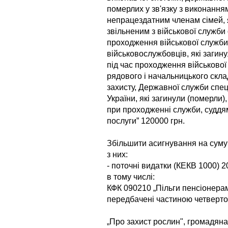
померлих у зв'язку з виконання
непрацездатним членам сімей, я
звільненим з військової служби 
проходження військової служби
військовослужбовців, які загин
під час проходження військової
рядового і начальницького склад
захисту, Державної служби спеці
України, які загинули (померли)
при проходженні служби, суддям
послуги” 120000 грн.
Збільшити асигнування на суму
з них:
- поточні видатки (КЕКВ 1000) 2
в тому числі:
КФК 090210 „Пільги пенсіонерам 
передбачені частиною четвертою
„Про захист рослин", громадяна