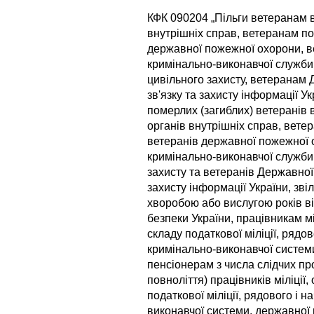
КФК 090204 „Пільги ветеранам в
внутрішніх справ, ветеранам по
державної пожежної охорони, 
кримінально-виконавчої служби
цивільного захисту, ветеранам
зв'язку та захисту інформації У
померлих (загиблих) ветеранів 
органів внутрішніх справ, ветера
ветеранів державної пожежної 
кримінально-виконавчої служби
захисту та ветеранів Державної
захисту інформації України, зві
хворобою або вислугою років 
безпеки України, працівникам м
складу податкової міліції, рядо
кримінально-виконавчої систем
пенсіонерам з числа слідчих пр
повноліття) працівників міліції
податкової міліції, рядового і 
виконавчої системи, державної