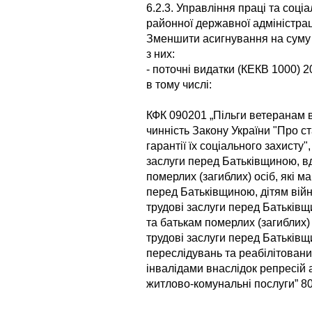
6.2.3. Управління праці та соці
районної державної адміністрац
Зменшити асигнування на суму 
з них:
- поточні видатки (КЕКВ 1000) 2
в тому числі:
КФК 090201 „Пільги ветеранам 
чинність Закону України "Про ст
гарантії їх соціального захисту"
заслуги перед Батьківщиною, в
померлих (загиблих) осіб, які м
перед Батьківщиною, дітям війн
трудові заслуги перед Батьківщ
та батькам померлих (загиблих) 
трудові заслуги перед Батьків
переслідувань та реабілітовани
інвалідами внаслідок репресій 
житлово-комунальні послуги” 80