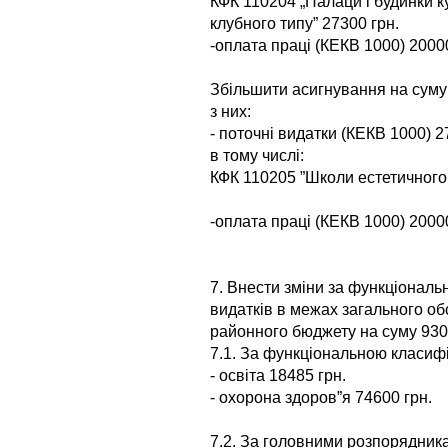
КФК 110204 „Палаци і будинки ку
клубного типу” 27300 грн.
-оплата праці (КЕКВ 1000) 20000
Збільшити асигнування на суму
з них:
- поточні видатки (КЕКВ 1000) 2
в тому числі:
КФК 110205 ”Школи естетичного 
-оплата праці (КЕКВ 1000) 20000
7. Внести зміни за функціонал
видатків в межах загального об
районного бюджету на суму 930
7.1. За функціональною класифі
- освіта 18485 грн.
- охорона здоров”я 74600 грн.
7.2. За головними розпорядника