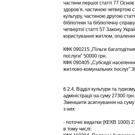
частини першої статті 77 Осно
здоров'я, частиною четвертою с
культуру, частиною другою статт
бібліотеки та бібліотечну спра
четвертої статті 57 Закону Укра
користування житлом, опалення
КФК 090215 „Пільги багатодітни
послуги” 50000 грн.
КФК 090405 „Субсидії населенн
житлово-комунальних послуг” 3
6.2.4. Відділ культури та туриз
адміністрації на суму 27300 грн.
Зменшити асигнування на суму 
з них:
- поточні видатки (КЕКВ 1000) 2
в тому числі: