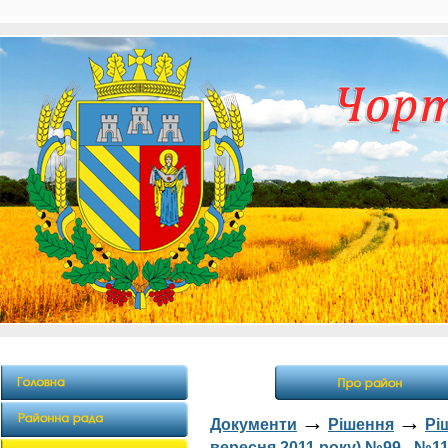
→
→
Документи
Рішення
Рі
вересня 2011 року) №99 - №1