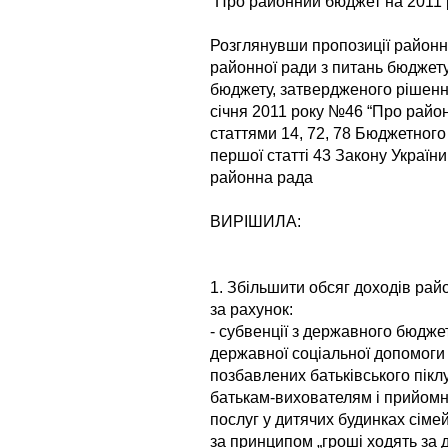
“Про районний бюджет на 2011 р
Розглянувши пропозиції районної
районної ради з питань бюджет
бюджету, затвердженого рішення
січня 2011 року №46 “Про район
статтями 14, 72, 78 Бюджетного
першої статті 43 Закону Україн
районна рада
ВИРІШИЛА:
1. Збільшити обсяг доходів рай
за рахунок:
- субвенції з державного бюдж
державної соціальної допомоги н
позбавлених батьківського пік
батькам-вихователям і прийомн
послуг у дитячих будинках сіме
за принципом „гроші ходять за 