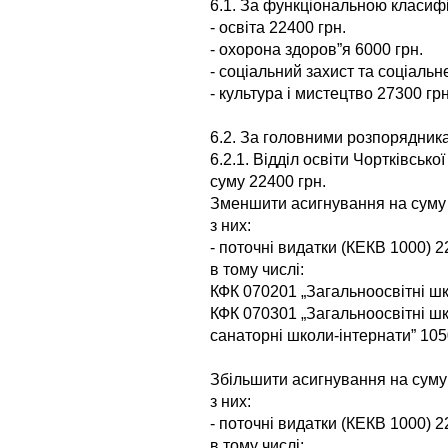
6.1. За функціональною класифі
- освіта 22400 грн.
- охорона здоров”я 6000 грн.
- соціальний захист та соціаль
- культура і мистецтво 27300 грн
6.2. За головними розпорядника
6.2.1. Відділ освіти Чортківсько
суму 22400 грн.
Зменшити асигнування на суму 
з них:
- поточні видатки (КЕКВ 1000) 2
в тому числі:
КФК 070201 „Загальноосвітні шк
КФК 070301 „Загальноосвітні шк
санаторні школи-інтернати” 105
Збільшити асигнування на суму
з них:
- поточні видатки (КЕКВ 1000) 2
в тому числі: