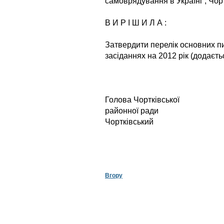
самоврядування в Україні”, Чор
В И Р І Ш И Л А :
Затвердити перелік основних п
засіданнях на 2012 рік (додаєть
Голова Чортківської
районної 
Чортківський
Вгору