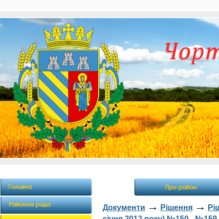
→
→
Документи
Рішення
Рі
січня 2012 року) №150 - №159