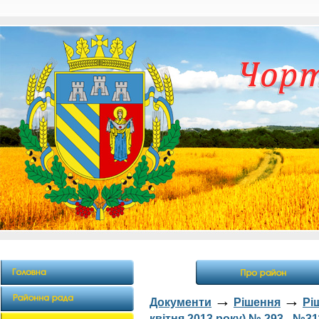
→
→
Документи
Рішення
Рі
квітня 2013 року) № 293 - №31