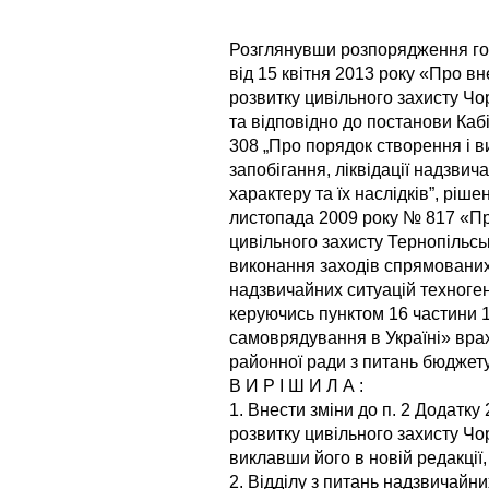
Розглянувши розпорядження гол
від 15 квітня 2013 року «Про в
розвитку цивільного захисту Чо
та відповідно до постанови Кабі
308 „Про порядок створення і 
запобігання, ліквідації надзвич
характеру та їх наслідків”, ріш
листопада 2009 року № 817 «Пр
цивільного захисту Тернопільськ
виконання заходів спрямованих 
надзвичайних ситуацій техноген
керуючись пунктом 16 частини 1
самоврядування в Україні» врах
районної ради з питань бюджету 
В И Р І Ш И Л А :
1. Внести зміни до п. 2 Додатку
розвитку цивільного захисту Чо
виклавши його в новій редакції
2. Відділу з питань надзвичайн