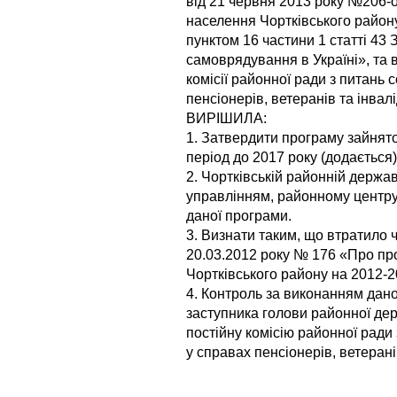
від 21 червня 2013 року №206-
населення Чортківського району
пунктом 16 частини 1 статті 43
самоврядування в Україні», та 
комісії районної ради з питань 
пенсіонерів, ветеранів та інвал
ВИРІШИЛА:
1. Затвердити програму зайнято
період до 2017 року (додається)
2. Чортківській районній державн
управлінням, районному центру
даної програми.
3. Визнати таким, що втратило 
20.03.2012 року № 176 «Про пр
Чортківського району на 2012-2
4. Контроль за виконанням дан
заступника голови районної держ
постійну комісію районної ради
у справах пенсіонерів, ветеранів