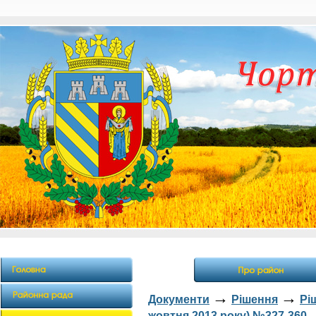
→
→
Документи
Рішення
Рі
жовтня 2013 року) №327-360