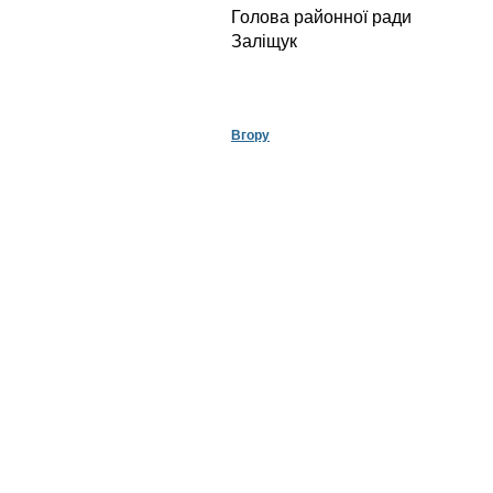
Голова райо
Заліщук
Вгору