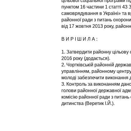
цільової соціальної програми пі
пунктом 16 частини 1 статті 43
самоврядування в Україні» та вр
районної ради з питань охорони 
від 17 жовтня 2013 року, район
В И Р І Ш И Л А :
1. Затвердити районну цільову 
2016 року (додається).
2. Чортківській районній державн
управлінням, районному центру 
молоді забезпечити виконання 
3. Контроль за виконанням дан
голови районної державної адмін
комісію районної ради з питань 
дитинства (Веретик І.Й.).