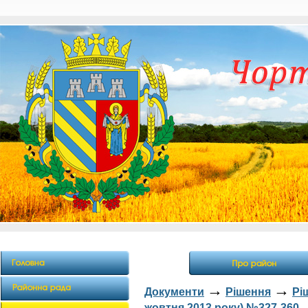
→
→
Документи
Рішення
Рі
жовтня 2013 року) №327-360