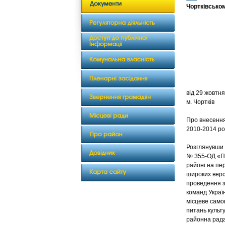
Чортківськом
від 
м. Чортків
Про внесення
2010-2014 ро
Розглянувши 
№ 355-ОД «Пр
районі на пе
широких верс
проведення зм
команд Украї
місцеве самов
питань культу
районна рад