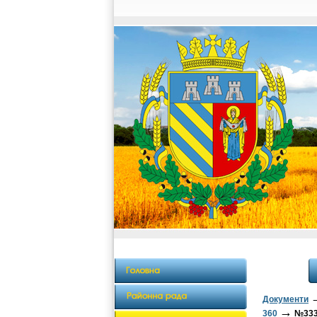
Документи
→
360
№333 