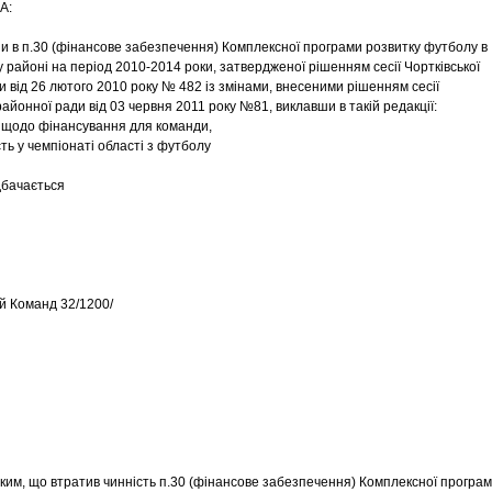
А:
ни в п.30 (фінансове забезпечення) Комплексної програми розвитку футболу в
 районі на період 2010-2014 роки, затвердженої рішенням сесії Чортківської
и від 26 лютого 2010 року № 482 із змінами, внесеними рішенням сесії
районної ради від 03 червня 2011 року №81, виклавши в такій редакції:
 щодо фінансування для команди,
ть у чемпіонаті області з футболу
дбачається
ий Команд 32/1200/
аким, що втратив чинність п.30 (фінансове забезпечення) Комплексної програ