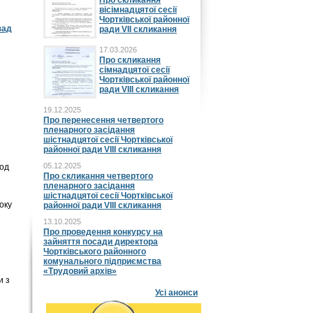
Про скликання
вісімнадцятої сесії
Чортківської районної
зад
ради VII скликання
17.03.2026
Про скликання
сімнадцятої сесії
Чортківської районної
ради VIII скликання
19.12.2025
Про перенесення четвертого
пленарного засідання
шістнадцятої сесії Чортківської
районної ради VIII скликання
05.12.2025
іод
Про скликання четвертого
пленарного засідання
шістнадцятої сесії Чортківської
оку
районної ради VIII скликання
13.10.2025
Про проведення конкурсу на
зайняття посади директора
Чортківського районного
комунального підприємства
«Трудовий архів»
и з
Усі анонси