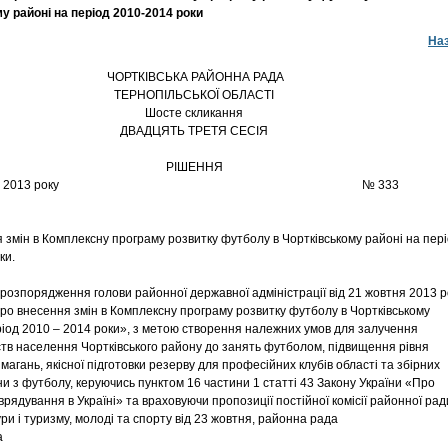
у районі на період 2010-2014 роки
На
ЧОРТКІВСЬКА РАЙОННА РАДА
ТЕРНОПІЛЬСЬКОЇ ОБЛАСТІ
Шосте скликання
ДВАДЦЯТЬ ТРЕТЯ СЕСІЯ
РІШЕННЯ
29 жовтня 2013 року № 333
 змін в Комплексну програму розвитку футболу в Чортківському районі на пер
ки.
розпорядження голови районної державної адміністрації від 21 жовтня 2013 р
о внесення змін в Комплексну програму розвитку футболу в Чортківському
ріод 2010 – 2014 роки», з метою створення належних умов для залучення
тв населення Чортківського району до занять футболом, підвищення рівня
агань, якісної підготовки резерву для професійних клубів області та збірних
ни з футболу, керуючись пунктом 16 частини 1 статті 43 Закону України «Про
рядування в Україні» та враховуючи пропозиції постійної комісії районної рад
ри і туризму, молоді та спорту від 23 жовтня, районна рада
а