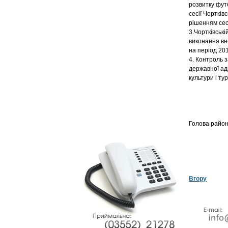
розвитку фут
сесії Чортків
рішенням сесі
3.Чортківські
виконання вн
на період 20
4. Контроль 
державної адм
культури і ту
Голов
Вгору