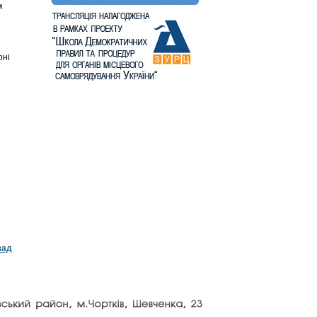
м
оні
зад