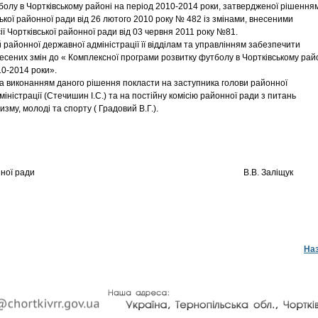
болу в Чортківському районі на період 2010-2014 роки, затвердженої рішення
ської районної ради від 26 лютого 2010 року № 482 із змінами, внесеними
ї Чортківської районної ради від 03 червня 2011 року №81.
й районної державної адміністрації її відділам та управлінням забезпечити
есених змін до « Комплексної програми розвитку футболу в Чортківському рай
10-2014 роки».
за виконанням даного рішення покласти на заступника голови районної
іністрації (Стечишин І.С.) та на постійну комісію районної ради з питань
ризму, молоді та спорту ( Градовий В.Г.).
а районної ради В.В. Заліщук
На