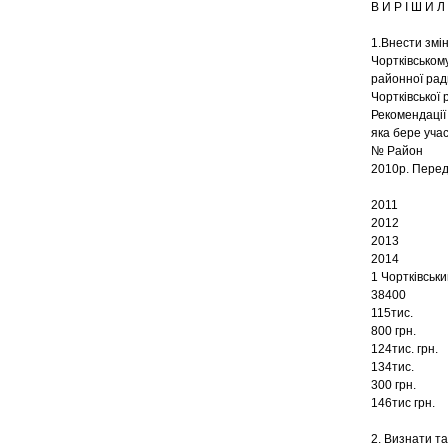
В И Р І Ш И Л 
1.Внести змі
Чортківському
районної рад
Чортківської 
Рекомендації
яка бере учас
№ Район
2010р. Пере
2011
2012
2013
2014
1 Чортківськ
38400
115тис.
800 грн.
124тис. грн.
134тис.
300 грн.
146тис грн.
2. Визнати т