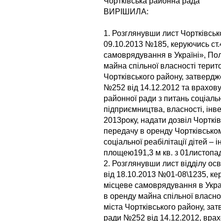
Чортківська районна рада
ВИРІШИЛА:
1. Розглянувши лист Чортківськ
09.10.2013 №185, керуючись ст.
самоврядування в Україні», По
майна спільної власності терит
Чортківського району, затвердж
№252 від 14.12.2012 та враховую
районної ради з питань соціаль
підприємництва, власності, інве
2013року, надати дозвіл Чортків
передачу в оренду Чортківськ
соціальної реабілітації дітей –
площею191,3 м кв. з 01листопа
2. Розглянувши лист відділу осв
від 18.10.2013 №01-08\1235, ке
місцеве самоврядування в Укр
в оренду майна спільної власно
міста Чортківського району, за
ради №252 від 14.12.2012, врахо