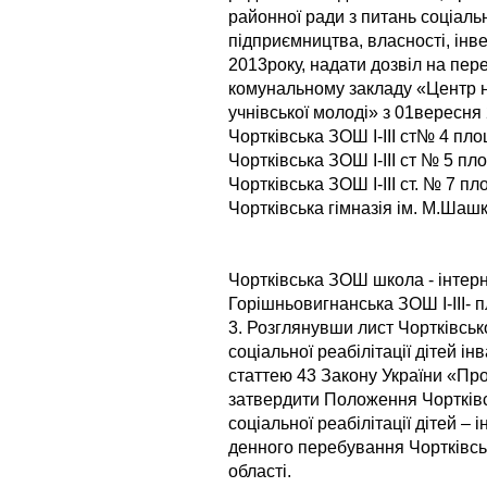
районної ради з питань соціаль
підприємництва, власності, інве
2013року, надати дозвіл на пер
комунальному закладу «Центр на
учнівської молоді» з 01вересня
Чортківська ЗОШ I-III cт№ 4 пл
Чортківська ЗОШ I-III cт № 5 п
Чортківська ЗОШ I-III ст. № 7 п
Чортківська гімназія ім. М.Ша
Чортківська ЗОШ школа - інтер
Горішньовигнанська ЗОШ I-III- 
3. Розглянувши лист Чортківсь
соціальної реабілітації дітей і
статтею 43 Закону України «Пр
затвердити Положення Чортківс
соціальної реабілітації дітей –
денного перебування Чортківсь
області.