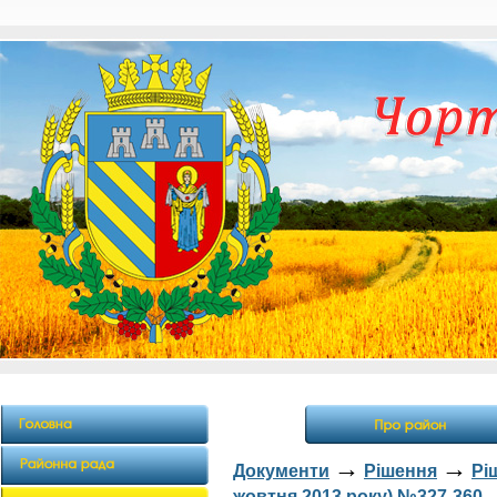
→
→
Документи
Рішення
Рі
жовтня 2013 року) №327-360