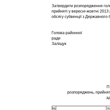
Затвердити розпорядження голо
прийняті у вересні-жовтні 2013 
обсягу субвенції з Державного 
Голова районної
ради
Заліщук
П
розпоряджень, прийнят
ад
№
К