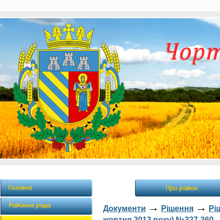
→
→
Документи
Рішення
Рі
жовтня 2013 року) №327-360