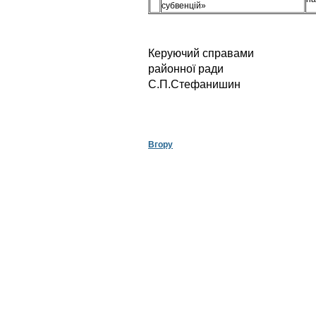
субвенцій»
Керуючий справами
районн
С.П.Стефанишин
Вгору