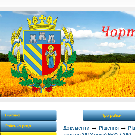
→
→
Документи
Рішення
Рі
жовтня 2013 року) №327-360