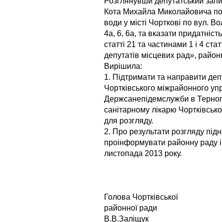
Розглянувши депутатський запи
Кота Михайла Миколайовича по
води у місті Чорткові по вул. В
4а, 6, 6а, та вказати придатніс
статті 21 та частинами 1 і 4 ста
депутатів місцевих рад», район
Вирішила:
1. Підтримати та направити деп
Чортківського міжрайонного уп
Держсанепідемслужби в Тернопі
санітарному лікарю Чортківсько
для розгляду.
2. Про результати розгляду під
проінформувати районну раду і
листопада 2013 року.
Голова Чортківської
районн
В.В.Заліщук