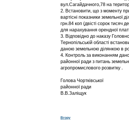
вул.Сагайдачного,78 на територі
2. Встановити, що з моменту пр
вартісні показники земельної д
грн.84 коп (двісті сорок тисяч д
для нарахування орендної плат
3. Відповідно до наказу Голов
Тернопільській області встанов
даною земельною ділянкою в роз
4. Контроль за виконанням дано
районної ради з питань земельн
агропромислового розвитку .
Голова Чортківської
районн
В.В.Заліщук
Вгору