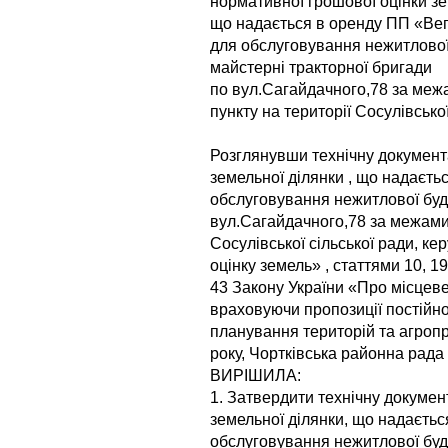
нормативної грошової оцінки зе
що надається в оренду ПП «Ве
для обслуговування нежитлової 
майстерні тракторної бригади
по вул.Сагайдачного,78 за меж
пункту на території Сосулівської
Розглянувши технічну документ
земельної ділянки , що надаєт
обслуговування нежитлової буді
вул.Сагайдачного,78 за межами 
Сосулівської сільської ради, к
оцінку земель» , статтями 10, 1
43 Закону України «Про місцеве
враховуючи пропозиції постійної
планування територій та агропр
року, Чортківська районна рада
ВИРІШИЛА:
1. Затвердити технічну докумен
земельної ділянки, що надаєть
обслуговування нежитлової буді