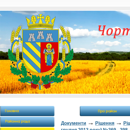
→
→
Документи
Рішення
Рі
грудня 2013 року) №369 - 398