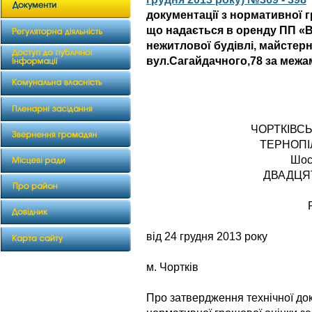
документації з нормативної г
що надається в оренду ПП «
нежитлової будівлі, майстерн
вул.Сагайдачного,78 за межа
ЧОРТКІВС
ТЕРНОПІ
Шос
ДВАДЦЯ
від 24 грудня 2013 року
№ 
м. Чортків
Про затвердження технічної док