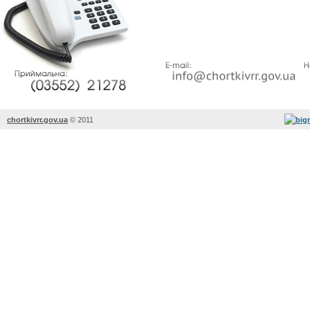
chortkivrr.gov.ua
©
2011