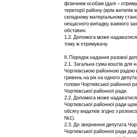
фізичним особам (далі – отриму
території району (крім жителів 
складному матеріальному стано
нещасного випадку, важкого з
обставин.
1.2. Допомога може надаватися 
тому ж отримувачу.
ІІ. Порядок надання разової до
2.1. Загальна сума коштів для
Чортківською районною радою в
гривень на рік на одного депута
голови Чортківської районної ра
Чортківської районної ради.
2.2. Допомога може надаватися
Чортківської районної ради щом
обсягу видатків згідно з розпи
№1).
2.3. До звернення депутата Чор
Чортківської районної ради дод