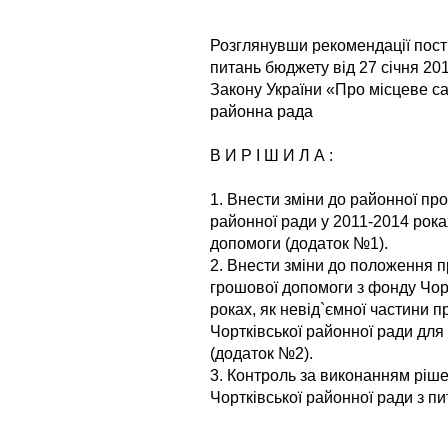
Розглянувши рекомендації постій
питань бюджету від 27 січня 201
Закону України «Про місцеве са
районна рада
В И Р І Ш И Л А :
1. Внести зміни до районної пр
районної ради у 2011-2014 рока
допомоги (додаток №1).
2. Внести зміни до положення 
грошової допомоги з фонду Чорт
роках, як невід`ємної частини
Чортківської районної ради дл
(додаток №2).
3. Контроль за виконанням ріше
Чортківської районної ради з п