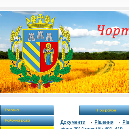
→
→
Документи
Рішення
Рі
січня 2014 року) № 401 -419