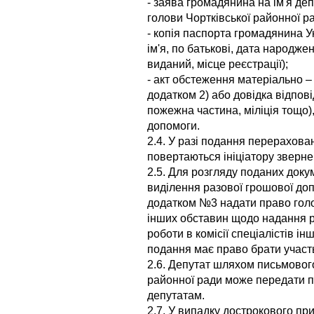
- заява громадянина на ім'я деп
голови Чортківської районної р
- копія паспорта громадянина Ук
ім'я, по батькові, дата народжен
виданий, місце реєстрації);
- акт обстеження матеріально – 
додатком 2) або довідка відпові
пожежна частина, міліція тощо),
допомоги.
2.4. У разі подання перерахова
повертаються ініціатору зверне
2.5. Для розгляду поданих доку
виділення разової грошової допо
додатком №3 надати право голов
інших обставин щодо надання р
роботи в комісії спеціалістів ін
подання має право брати участь у
2.6. Депутат шляхом письмовог
районної ради може передати п
депутатам.
2.7. У випадку дострокового п