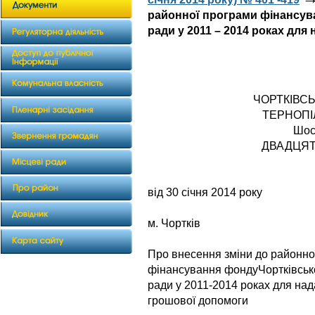
районної програми фінансув
ради у 2011 – 2014 роках для
ЧОРТКІВС
ТЕРНОПІ
Шос
ДВАДЦЯТ
РІШ
від 30 січня 2014 року
№ 
м. Чортків
Про внесення зміни до районно
фінансування фондуЧортківсько
ради у 2011-2014 роках для над
грошової допомоги