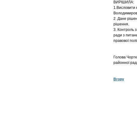
ВИРІШИЛА:
1.Висловити н
Володимиров
2. Дане ріше
рішення.
3. Контроль з
ради з питань
правової полі
Голова Чорткі
райо
Вгору