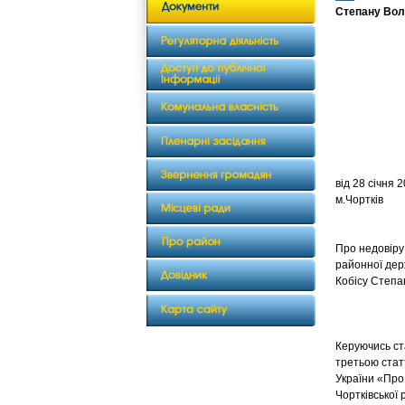
Степану Во
від 2
м.Чортків
Про недовіру 
районної дер
Кобісу Степ
Керуючись ст
третьою стат
України «Про 
Чортківської 