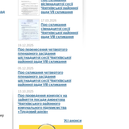
Про скликання
вісімнадцятої сесії
Чортківської районної
зад
ради VII скликання
17.03.2026
Про скликання
сімнадцятої сесії
Чортківської районної
ради VIII скликання
19.12.2025
Про перенесення четвертого
пленарного засідання
шістнадцятої сесії Чортківської
районної ради VIII скликання
05.12.2025
Про скликання четвертого
пленарного засідання
шістнадцятої сесії Чортківської
районної ради VIII скликання
13.10.2025
Про проведення конкурсу на
зайняття посади директора
Чортківського районного
комунального підприємства
«Трудовий архів»
ону
Усі анонси