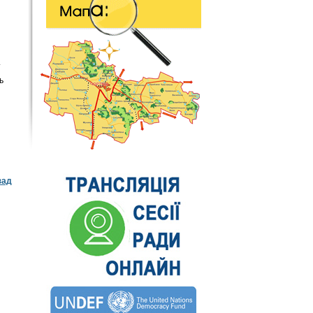
ь
зад