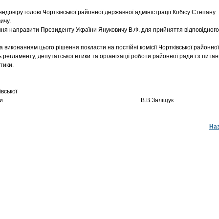
едовіру голові Чортківської районної державної адміністрації Кобісу Степану
ичу.
ння направити Президенту України Януковичу В.Ф. для прийняття відповідного
а виконанням цього рішення покласти на постійні комісії Чортківської районної
 регламенту, депутатської етики та організації роботи районної ради і з питан
тики.
вської
нної ради В.В.Заліщук
На