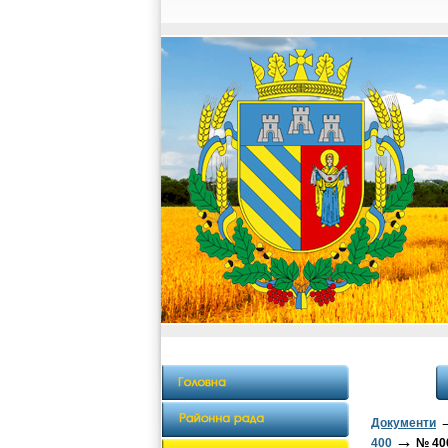
Документи
→
400
№ 400