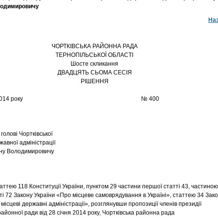
лодимировичу
На
ЧОРТКІВСЬКА РАЙОННА РАДА
ТЕРНОПІЛЬСЬКОЇ ОБЛАСТІ
Шосте скликання
ДВАДЦЯТЬ СЬОМА СЕСІЯ
РІШЕННЯ
8 січня 2014 року № 400
голові Чортківської
жавної адміністрації
ану Володимировичу
аттею 118 Конституції України, пунктом 29 частини першої статті 43, частиною
ті 72 Закону України «Про місцеве самоврядування в Україні», статтею 34 Зак
місцеві державні адміністрації», розглянувши пропозиції членів президії
районної ради від 28 січня 2014 року, Чортківська районна рада