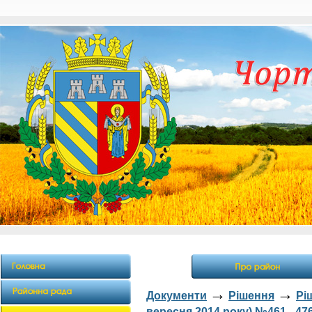
→
→
Документи
Рішення
Рі
вересня 2014 року) №461 - 47