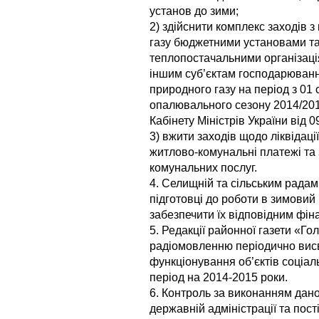
установ до зими;
2) здійснити комплекс заходів 
газу бюджетними установами та
теплопостачальними організац
іншим суб’єктам господарювання
природного газу на період з 01 
опалювального сезону 2014/201
Кабінету Міністрів України від 
3) вжити заходів щодо ліквідаці
житлово-комунальні платежі та
комунальних послуг.
4. Селищній та сільським радам
підготовці до роботи в зимовий п
забезпечити їх відповідним фі
5. Редакції районної газети «Г
радіомовленню періодично висві
функціонування об’єктів соціал
період на 2014-2015 роки.
6. Контроль за виконанням дан
державній адміністрації та пості