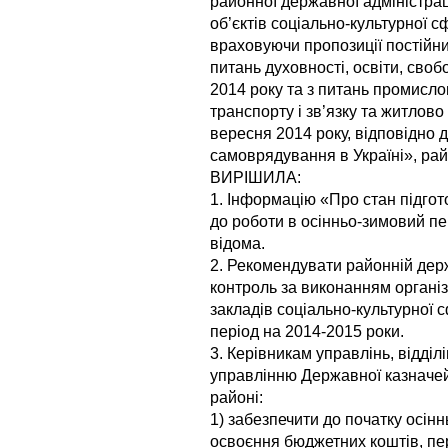
районної державної адміністрац
об’єктів соціально-культурної 
враховуючи пропозиції постійних
питань духовності, освіти, своб
2014 року та з питань промислов
транспорту і зв’язку та житлов
вересня 2014 року, відповідно д
самоврядування в Україні», ра
ВИРІШИЛА:
1. Інформацію «Про стан підгот
до роботи в осінньо-зимовий пе
відома.
2. Рекомендувати районній держ
контроль за виконанням організ
закладів соціально-культурної 
період на 2014-2015 роки.
3. Керівникам управлінь, відділ
управлінню Державної казначей
районі:
1) забезпечити до початку осін
освоєння бюджетних коштів, пер