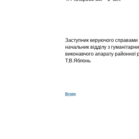
Заступник керуючого справами
начальник відділу з гуманітарн
виконавчого ап
Т.В.Яблонь
Вгору