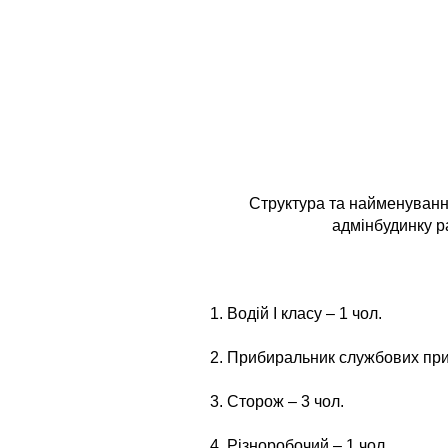
Структура та найменуванн
адмінбудинку р
1. Водій І класу – 1 чол.
2. Прибиральник службових при
3. Сторож – 3 чол.
4. Різноробочий – 1 чол.