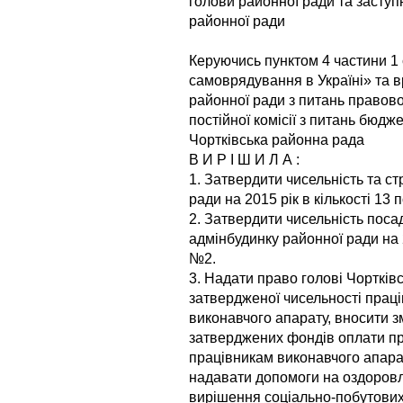
голови районної ради та заступ
районної ради
Керуючись пунктом 4 частини 1 
самоврядування в Україні» та вр
районної ради з питань правової
постійної комісії з питань бюдже
Чортківська районна рада
В И Р І Ш И Л А :
1. Затвердити чисельність та с
ради на 2015 рік в кількості 13 
2. Затвердити чисельність пос
адмінбудинку районної ради на 20
№2.
3. Надати право голові Чортківс
затвердженої чисельності праців
виконавчого апарату, вносити з
затверджених фондів оплати пр
працівникам виконавчого апарат
надавати допомоги на оздоровл
вирішення соціально-побутових