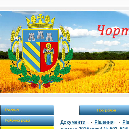
→
→
Документи
Рішення
Рі
лютого 2015 року) № 502- 516