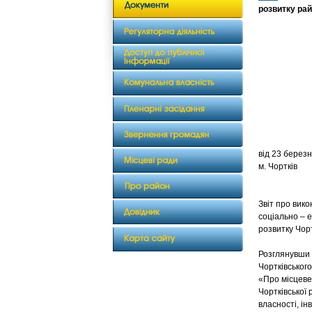
розвитку рай
від 2
м. Чортків
Звіт про вик
соціально – е
розвитку Чорт
Розглянувши 
Чортківського
«Про місцеве 
Чортківської
власності, ін