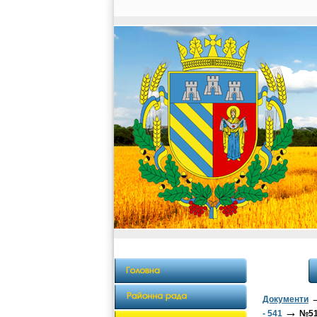
Документи
→
- 541
№518