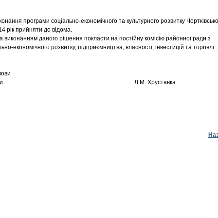
иконання програми соціально-економічного та культурного розвитку Чортківськ
4 рік прийняти до відома.
за виконанням даного рішення покласти на постійну комісію районної ради з
ьно-економічного розвитку, підприємництва, власності, інвестицій та торгівлі .
лови
нної ради Л.М. Хруставка
На