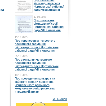
Про скликання
вісімнадцятої сесії
Чортківської районної
зад
ради VII скликання
17.03.2026
Про скликання
сімнадцятої сесії
Чортківської районної
ради VIII скликання
19.12.2025
Про перенесення четвертого
пленарного засідання
шістнадцятої сесії Чортківської
районної ради VIII скликання
05.12.2025
Про скликання четвертого
пленарного засідання
шістнадцятої сесії Чортківської
районної ради VIII скликання
13.10.2025
Про проведення конкурсу на
зайняття посади директора
Чортківського районного
комунального підприємства
«Трудовий архів»
Усі анонси