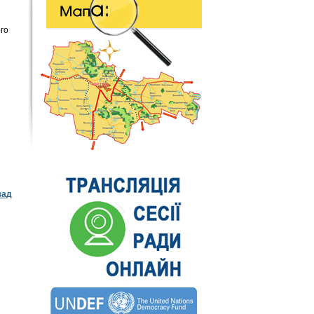
ого
зад