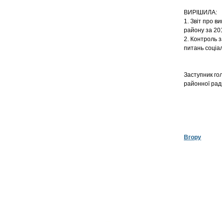
ВИРІШИЛА:
1. Звіт про в
району за 201
2. Контроль 
питань соціал
Заступник го
райо
Вгору