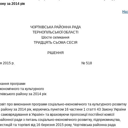
ону за 2014 рік
На
ЧОРТКІВСЬКА РАЙОННА РАДА
ТЕРНОПІЛЬСЬКОЇ ОБЛАСТІ
Шосте скликання
ТРИДЦЯТЬ СЬОМА СЕСІЯ
РІШЕННЯ
3 березня 2015 р. № 518
онання програми
кономічного та культурного
ківського району за 2014 рік
звіт про виконання програми соціально-економічного та культурного розвитку
 району за 2014 рік, керуючись пунктом 16 частини 1 статті 43 Закону України
самоврядування в Україні» та враховуючи пропозиції постійної комісії
 районної ради з питань соціально-економічного розвитку, підприємництва,
вестицій та торгівлі від 16 березня 2015 року, Чортківська районна рада