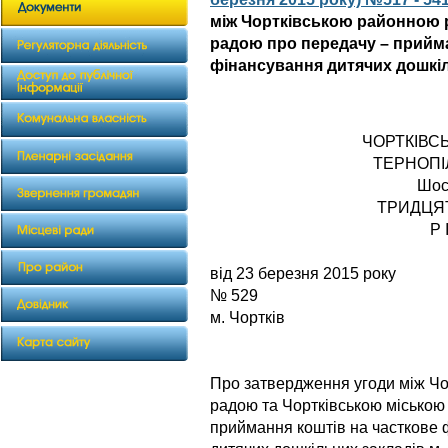
між Чортківською районною 
радою про передачу – прийма
фінансування дитячих дошкіл
ЧОРТКІВС
ТЕРНОПІ
Шос
ТРИДЦЯ
Р 
від 23 бер
№ 529
м. Чортків
Про затвердження угоди між Ч
радою та Чортківською міською
приймання коштів на часткове