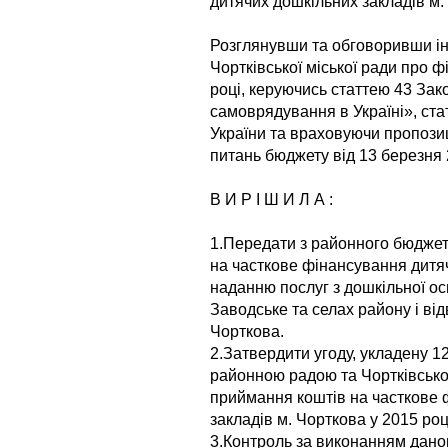
дитячих дошкільних закладів м.
Розглянувши та обговоривши і
Чортківської міської ради про ф
році, керуючись статтею 43 Зак
самоврядування в Україні», ст
України та враховуючи пропозиці
питань бюджету від 13 березня 
В И Р І Ш И Л А :
1.Передати з районного бюджету 
на часткове фінансування дитяч
наданню послуг з дошкільної ос
Заводське та селах району і від
Чорткова.
2.Затвердити угоду, укладену 1
районною радою та Чортківсько
приймання коштів на часткове 
закладів м. Чорткова у 2015 роц
3.Контроль за виконанням даног