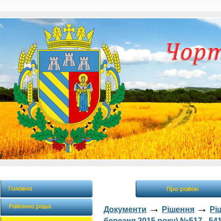
→
→
Документи
Рішення
Рі
березня 2015 року) №517 - 54