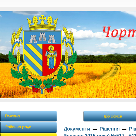
→
→
Документи
Рішення
Рі
березня 2015 року) №517 - 54