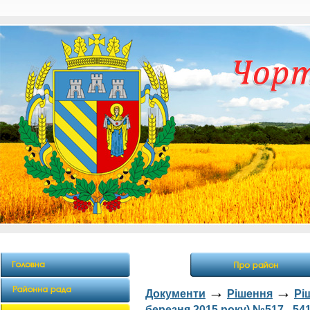
→
→
Документи
Рішення
Рі
березня 2015 року) №517 - 54