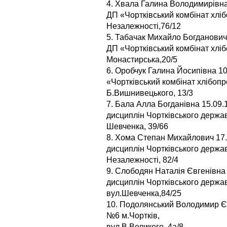
4. Хвала Галина Володимирівна
ДП «Чортківський комбінат хліб
Незалежності,76/12
5. Табачак Михайло Богданович
ДП «Чортківський комбінат хлібо
Монастирська,20/5
6. Оробчук Галина Йосипівна 1
«Чортківський комбінат хлібопро
Б.Вишнивецького, 13/3
7. Бала Алла Богданівна 15.09
дисциплін Чортківського держав
Шевченка, 39/66
8. Хома Степан Михайлович 17.
дисциплін Чортківського держав
Незалежності, 82/4
9. Слободян Наталія Євгенівна 
дисциплін Чортківського держав
вул.Шевченка,84/25
10. Подолянський Володимир Є
№6 м.Чортків,
вул.В.Великого, 4а/8