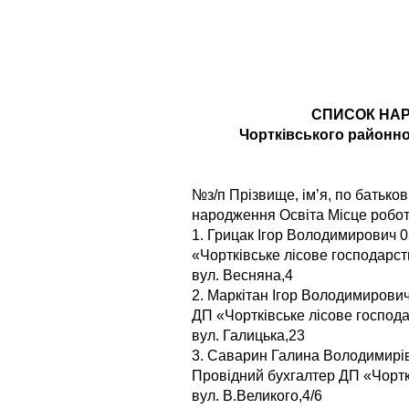
СПИСОК НАР
Чортківського районно
№з/п Прізвище, ім’я, по батьков
народження Освіта Місце робо
1. Грицак Ігор Володимирович 
«Чортківське лісове господарст
вул. Весняна,4
2. Маркітан Ігор Володимирови
ДП «Чортківське лісове господа
вул. Галицька,23
3. Саварин Галина Володимирів
Провідний бухгалтер ДП «Чорткі
вул. В.Великого,4/6