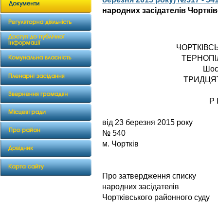
народних засідателів Чорткі
ЧОРТКІВС
ТЕРНОПІ
Шос
ТРИДЦЯ
Р 
від 23 бер
№ 540
м. Чортків
Про затвердження списку
народних засідателів
Чортківського районного суду