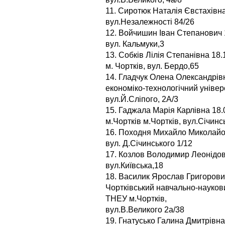
11. Сиротюк Наталія Євстахівн
вул.Незалежності 84/26
12. Войчишин Іван Степанович 
вул. Кальмуки,3
13. Собків Лілія Степанівна 18
м. Чортків, вул. Бердо,65
14. Гладчук Олена Олександрів
економіко-технологічний універс
вул.Й.Сліпого, 2А/3
15. Гаджала Марія Карлівна 18
м.Чортків м.Чортків, вул.Січинс
16. Походня Михайло Миколайов
вул. Д.Січинського 1/12
17. Козлов Володимир Леонідов
вул.Київська,18
18. Василик Ярослав Григорови
Чортківський навчально-наукови
ТНЕУ м.Чортків,
вул.В.Великого 2а/38
19. Гнатусько Галина Дмитрівна