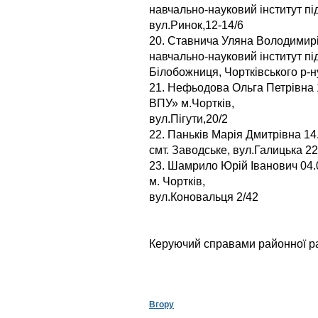
навчально-науковий інститут пі
вул.Ринок,12-14/6
20. Ставнича Уляна Володимирі
навчально-науковий інститут пі
Білобожниця, Чортківського р-н
21. Нефьодова Ольга Петрівна 
ВПУ» м.Чортків,
вул.Пігути,20/2
22. Паньків Марія Дмитрівна 1
смт. Заводське, вул.Галицька 22
23. Шамрило Юрій Іванович 04
м. Чортків,
вул.Коновальця 2/42
Керуючий справами районної р
Т.В.Я
Вгору