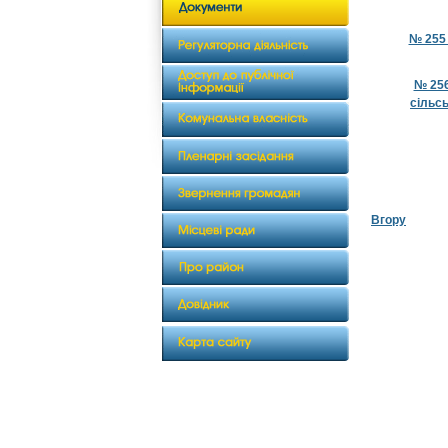
№ 255 
№ 256
сільс
Вгору