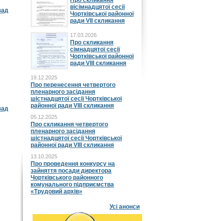
Про скликання
вісімнадцятої сесії
зад
Чортківської районної
ради VII скликання
17.03.2026
Про скликання
сімнадцятої сесії
Чортківської районної
ради VIII скликання
19.12.2025
Про перенесення четвертого
пленарного засідання
шістнадцятої сесії Чортківської
районної ради VIII скликання
зад
05.12.2025
Про скликання четвертого
пленарного засідання
шістнадцятої сесії Чортківської
районної ради VIII скликання
13.10.2025
Про проведення конкурсу на
зайняття посади директора
Чортківського районного
комунального підприємства
«Трудовий архів»
Усі анонси