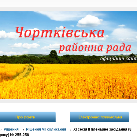
→
→
→
Рішення
Рішення VII скликання
XI сесія II пленарне засідання (8
року) № 255-258