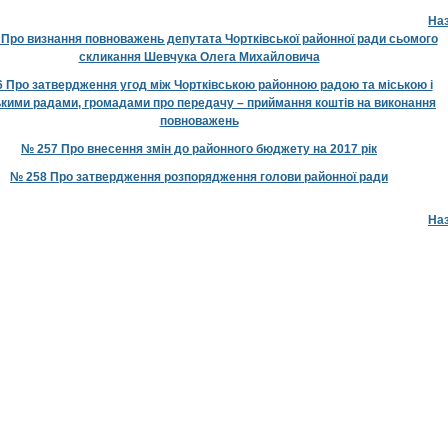
На
Про визнання повноважень депутата Чортківської районної ради сьомого
скликання Шевчука Олега Михайловича
 Про затвердження угод між Чортківською районною радою та міською і
ькими радами, громадами про передачу – приймання коштів на виконання
повноважень
№ 257 Про внесення змін до районного бюджету на 2017 рік
№ 258 Про затвердження розпорядження голови районної ради
На